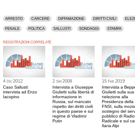
ARRESTO
CARCERE
DIFFAMAZIONE
DIRITTI CIVILI
ELEZ
PENALE
POLITICA
SALLUSTI
SONDAGGI
STAMPA
REGISTRAZIONI CORRELATE
4
2012
2
2008
15
2019
Dic
Set
Feb
Caso Sallusti:
Intervista a Giuseppe
Intervista a Bepp
intervista ad Enzo
Giulietti sulla libertà di
Giulietti sulla sua
Iacopino
informazione in
rielezione alla
Russia, sul mancato
Presidenza della
rispetto dei diritti civili
FNSI, sulla mozi
in questo paese e sul
sostegno del serv
regime di Vladimir
pubblico di Radio
Putin
Radicale e sul c
Ilaria Alpi