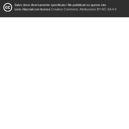
Salvo dove diversamente specificato i file pubblicati su questo sito
sono rilasciati con licenza
Creative Commons: Attribuzione BY-NC-SA 4.0