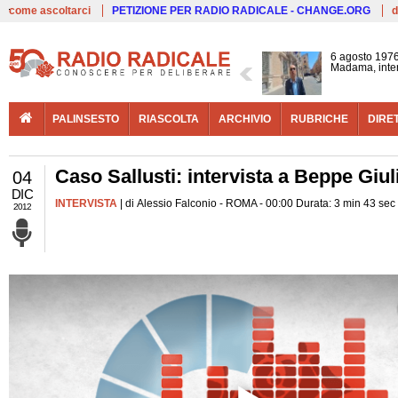
Live
come ascoltarci
PETIZIONE PER RADIO RADICALE - CHANGE.ORG
d
6 agosto 1976:
Madama, intervi
PALINSESTO
RIASCOLTA
ARCHIVIO
RUBRICHE
DIRE
Caso Sallusti: intervista a Beppe Giuli
04
DIC
INTERVISTA
| di Alessio Falconio - ROMA - 00:00 Durata: 3 min 43 sec
2012