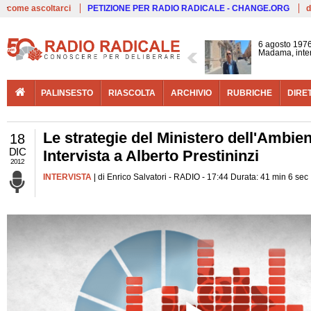
Live
come ascoltarci
PETIZIONE PER RADIO RADICALE - CHANGE.ORG
d
6 agosto 1976
Madama, interv
PALINSESTO
RIASCOLTA
ARCHIVIO
RUBRICHE
DIRE
Le strategie del Ministero dell'Ambie
18
DIC
Intervista a Alberto Prestininzi
2012
INTERVISTA
| di Enrico Salvatori - RADIO - 17:44 Durata: 41 min 6 sec