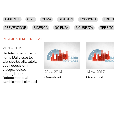
Nel corso dell'intervista sono stati discussi i seguenti temi: Ambiente, Cipe, Clim
Edilizia, Emergenza, Geologia, Maltempo, Ministeri, Prevenzione, Ricerca, Scien
Territorio.
La registrazione audio ha una durata di 41 minuti.
AMBIENTE
CIPE
CLIMA
DISASTRI
ECONOMIA
EDILIZ
PREVENZIONE
RICERCA
SCIENZA
SICUREZZA
TERRITO
REGISTRAZIONI CORRELATE
21
2019
Nov
Un futuro per i nostri
fiumi. Dal dissesto,
alla siccità, alla tutela
degli ecosistemi
d'acqua dolce:
26
2014
14
2017
Ott
Set
strategie per
Overshoot
Overshoot
l'adattamento ai
cambiamenti climatici