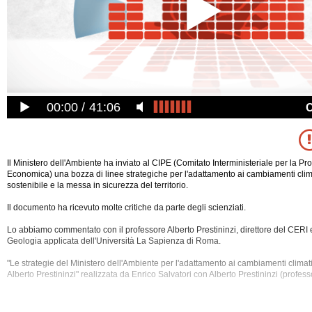
00:00
41:06
Il Ministero dell'Ambiente ha inviato al CIPE (Comitato Interministeriale per la 
Economica) una bozza di linee strategiche per l'adattamento ai cambiamenti clima
sostenibile e la messa in sicurezza del territorio.
Il documento ha ricevuto molte critiche da parte degli scienziati.
Lo abbiamo commentato con il professore Alberto Prestininzi, direttore del CERI e
Geologia applicata dell'Università La Sapienza di Roma.
"Le strategie del Ministero dell'Ambiente per l'adattamento ai cambiamenti climatic
Alberto Prestininzi" realizzata da
Enrico Salvatori con Alberto Prestininzi (profess
L'intervista è stata registrata martedì 18 dicembre 2012 alle ore 17:44.