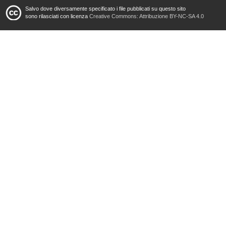
Salvo dove diversamente specificato i file pubblicati su questo sito
sono rilasciati con licenza
Creative Commons: Attribuzione BY-NC-SA 4.0