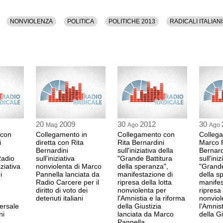
NONVIOLENZA
POLITICA
POLITICHE 2013
RADICALI ITALIANI
20
2009
30
2012
30
Mag
Ago
Ago
 con
Collegamento in
Collegamento con
Colleg
i
diretta con Rita
Rita Bernardini
Marco P
Bernardini
sull'iniziativa della
Bernard
Radio
sull'iniziativa
"Grande Battitura
sull'iniz
iziativa
nonviolenta di Marco
della speranza",
"Grande
i
Pannella lanciata da
manifestazione di
della s
Radio Carcere per il
ripresa della lotta
manifes
diritto di voto dei
nonviolenta per
ripresa 
detenuti italiani
l'Amnistia e la riforma
nonviol
ersale
della Giustizia
l'Amnist
ni
lanciata da Marco
della Gi
Pannella