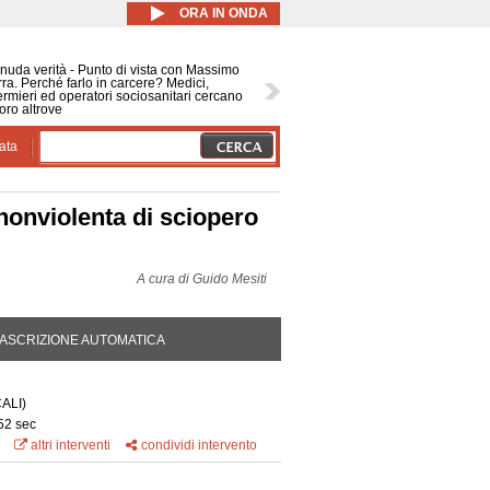
ORA IN ONDA
nuda verità - Punto di vista con Massimo
ra. Perché farlo in carcere? Medici,
ermieri ed operatori sociosanitari cercano
oro altrove
ata
 nonviolenta di sciopero
A cura di
Guido Mesiti
DA ATTIVA)
ASCRIZIONE AUTOMATICA
ALI)
52 sec
altri interventi
condividi intervento