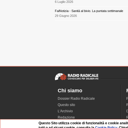
6 Luglio 2026
FaiNotizia - Sanità al bivio. La puntata settimanale
29 Giugno 2026
Chi siamo
Dossier Radio Radicale
P
Questo sito
R
L'Archivio
D
Redazione
Questo Sito utilizza cookie di funzionalità e cookie anali
La musica da Requiem
I
tutti o ad alcuni cookie, consulta la
Cookie Policy
. Chiu