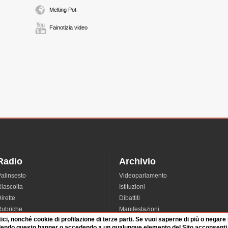
Melting Pot
Fainotizia video
Radio
Archivio
alinsesto
Videoparlamento
iascolta
Istituzioni
irette
Dibattiti
Rubriche
Manifestazioni
tici, nonché cookie di profilazione di terze parti. Se vuoi saperne di più o negare
nterviste
Radicali
dendo questo banner o accedendo a un qualunque elemento del Sito acconsenti a