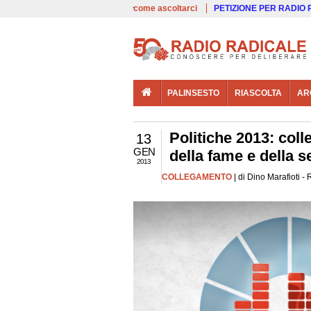
00:00
Live
come ascoltarci
PETIZIONE PER RADIO
PALINSESTO
RIASCOLTA
AR
Politiche 2013: coll
13
GEN
della fame e della se
2013
COLLEGAMENTO
| di Dino Marafioti -