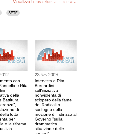
Visualizza la trascrizione automatica
SETE
2012
23
2009
Nov
amento con
Intervista a Rita
annella e Rita
Bernardini
ini
sull'iniziativa
iativa della
nonviolenta di
 Battitura
sciopero della fame
peranza",
dei Radicali a
tazione di
sostegno della
della lotta
mozione di indirizzo al
enta per
Governo "sulla
ia e la riforma
drammatica
ustizia
situazione delle
carceri"