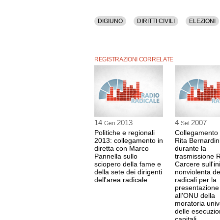
DIGIUNO
DIRITTI CIVILI
ELEZIONI
REGISTRAZIONI CORRELATE
14
2013
4
2007
Gen
Set
Politiche e regionali
Collegamento
2013: collegamento in
Rita Bernardin
diretta con Marco
durante la
Pannella sullo
trasmissione 
sciopero della fame e
Carcere sull'in
della sete dei dirigenti
nonviolenta de
dell'area radicale
radicali per la
presentazione
all'ONU della
moratoria univ
delle esecuzio
capitali