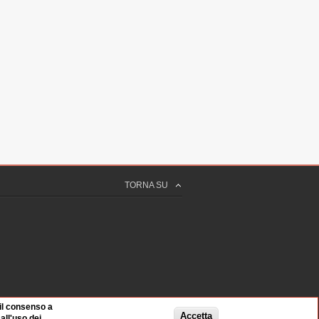
TORNA SU
 il consenso a
Accetta
ll'uso dei