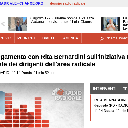
Salta al contenuto principale
 RADICALE - CHANGE.ORG
dossier radio radicale
6 agosto 1976: allarme bomba a Palazzo
La 
Madama, intervista al prof. Luigi Ciaurro
Bar
inf
lav
CHIVIO
RUBRICHE
DIRETTE
AGENDA
Ricerca avanz
egamento con Rita Bernardini sull'iniziativa
te dei dirigenti dell'area radicale
 RADIO - 11:14 Durata: 11 min 52 sec
INTERVENTI
(SCHE
TR
RITA BERNARDINI
deputato
(PD - RADIC
11:14 Durata: 11 min 