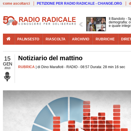
Live
come ascoltarci
PETIZIONE PER RADIO RADICALE - CHANGE.ORG
d
Il Bandolo - S
demografia: ol
e quale integ
PALINSESTO
RIASCOLTA
ARCHIVIO
RUBRICHE
DIRE
Notiziario del mattino
15
GEN
RUBRICA
| di Dino Marafioti - RADIO - 08:57 Durata: 28 min 16 sec
2013