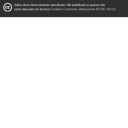
Salvo dove diversamente specificato i file pubblicati su questo sito
sono rilasciati con licenza
Creative Commons: Attribuzione BY-NC-SA 4.0