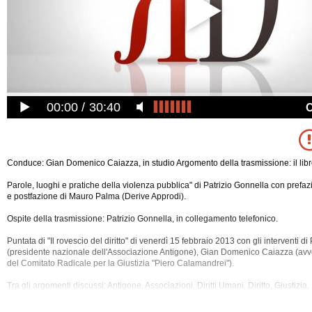
00:00
30:40
Conduce: Gian Domenico Caiazza, in studio Argomento della trasmissione: il libro "
Parole, luoghi e pratiche della violenza pubblica" di Patrizio Gonnella con prefaz
e postfazione di Mauro Palma (Derive Approdi).
Ospite della trasmissione: Patrizio Gonnella, in collegamento telefonico.
Puntata di "Il rovescio del diritto" di venerdì 15 febbraio 2013 con gli interventi di
(presidente nazionale dell'Associazione Antigone), Gian Domenico Caiazza (avv
del Comitato Radicale per la Giustizia "Piero Calamandrei").
Tra gli
argomenti discussi: Antigone, Associazioni, Diritti Umani, Diritto, Giustizia,
Italiani, Riforme, Tortura, Violenza.