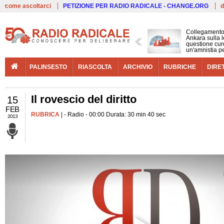
Live
come ascoltarci
PETIZIONE PER RADIO RADICALE - CHANGE.ORG
d
Collegamento
Ankara sulla l
questione cur
un'amnistia p
PALINSESTO
RIASCOLTA
ARCHIVIO
RUBRICHE
DIRE
Il rovescio del diritto
15
FEB
RUBRICA
| - Radio - 00:00 Durata: 30 min 40 sec
2013