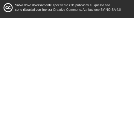
Salvo dove diversamente specificato i file pubblicati su questo sito
sono rilasciati con licenza
Creative Commons: Attribuzione BY-NC-SA 4.0