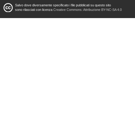
Salvo dove diversamente specificato i file pubblicati su questo sito
sono rilasciati con licenza
Creative Commons: Attribuzione BY-NC-SA 4.0