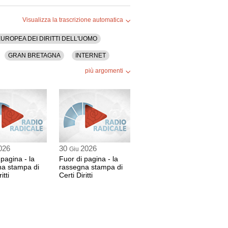
Visualizza la trascrizione automatica
UROPEA DEI DIRITTI DELL'UOMO
GRAN BRETAGNA
INTERNET
più argomenti
ONU
PARIGI
PROSTITUZIONE
ALI
UNIONI CIVILI
026
30
2026
Giu
 pagina - la
Fuor di pagina - la
na stampa di
rassegna stampa di
itti
Certi Diritti