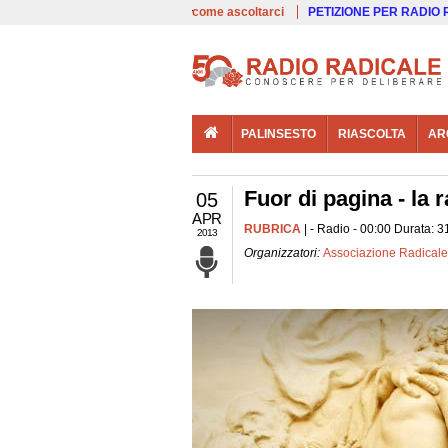
00:00
Live
come ascoltarci
PETIZIONE PER RADIO
PALINSESTO
RIASCOLTA
AR
Fuor di pagina - la 
05
APR
RUBRICA
| - Radio - 00:00 Durata: 3
2013
Organizzatori:
Associazione Radicale C