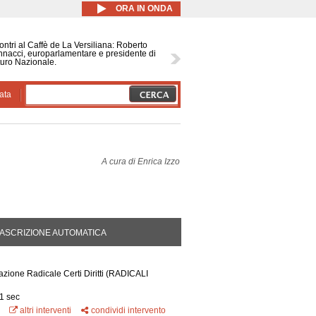
ORA IN ONDA
ontri al Caffè de La Versiliana: Roberto
nacci, europarlamentare e presidente di
uro Nazionale.
ata
A cura di
Enrica Izzo
DA ATTIVA)
ASCRIZIONE AUTOMATICA
azione Radicale Certi Diritti
(RADICALI
1 sec
altri interventi
condividi intervento