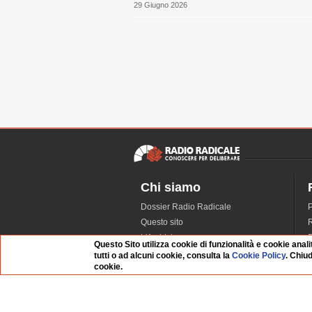
29 Giugno 2026
Chi siamo
Dossier Radio Radicale
P
Questo sito
R
L'Archivio
D
Questo Sito utilizza cookie di funzionalità e cookie anali
Redazione
tutti o ad alcuni cookie, consulta la
Cookie Policy
. Chiu
cookie.
La musica da Requiem
I
Infrastruttura informatica
S
Contattaci