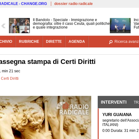
Salta al contenuto principale
 RADICALE - CHANGE.ORG
dossier radio radicale
Il Bandolo - Speciale - Immigrazione e
Inc
demografia: oltre il caso Ceuta, quali politiche
Van
e quale integrazione
Fut
CHIVIO
RUBRICHE
DIRETTE
AGENDA
Ricerca avanz
rassegna stampa di Certi Diritti
1 min 21 sec
erti Diritti
INTERVENTI
(SCHE
TR
YURI GUAIANA
segretario dell'Associ
ITALIANI)
0:00 Durata: 31 min 2