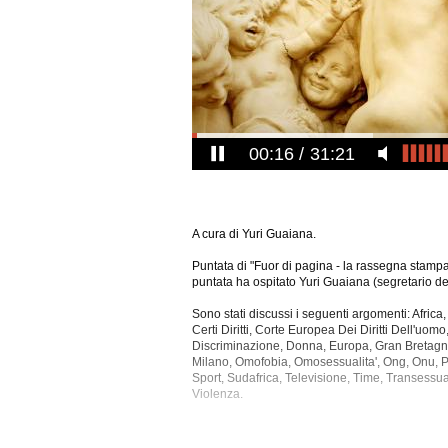
00:17
31:21
A cura di Yuri Guaiana.
Puntata di "Fuor di pagina - la rassegna stampa d
puntata ha ospitato Yuri Guaiana (segretario dell
Sono stati discussi i seguenti argomenti: Africa
Certi Diritti, Corte Europea Dei Diritti Dell'uomo
Discriminazione, Donna, Europa, Gran Bretagna,
Milano, Omofobia, Omosessualita', Ong, Onu, P
Sport, Sudafrica, Televisione, Time, Transessual
Violenza.
La registrazione audio di questa puntata ha una