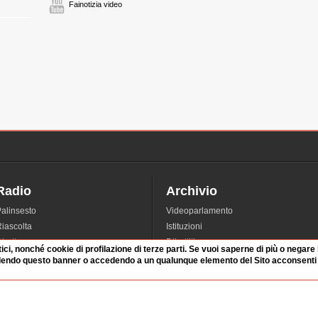
Fainotizia video
Radio
Archivio
alinsesto
Videoparlamento
iascolta
Istituzioni
irette
Dibattiti
tici, nonché cookie di profilazione di terze parti. Se vuoi saperne di più o negare
Rubriche
Manifestazioni
dendo questo banner o accedendo a un qualunque elemento del Sito acconsenti a
nterviste
Radicali
tatistiche audio/video