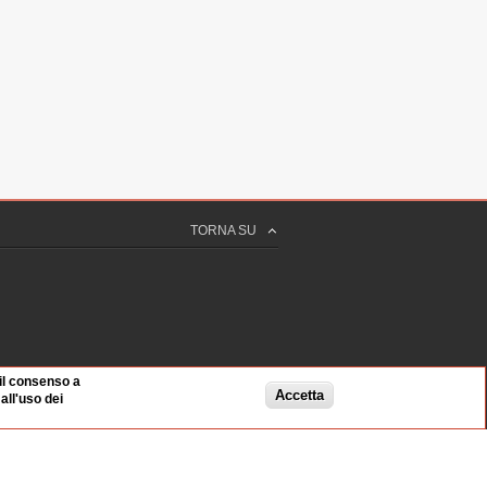
TORNA SU
 il consenso a
Accetta
ll'uso dei