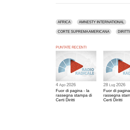
AFRICA
AMNESTY INTERNATIONAL
CORTE SUPREMA AMERICANA
DIRITTI
IRLANDA
LGBT
MASS MEDIA
PUNTATE RECENTI
RADICALI ITALIANI
RAI
SESSUALIT
UNIONI DI FATTO
URUGUAY
USA
4
2026
28
2026
Ago
Lug
Fuor di pagina - la
Fuor di pagina 
rassegna stampa di
rassegna stam
Certi Diritti
Certi Diritti