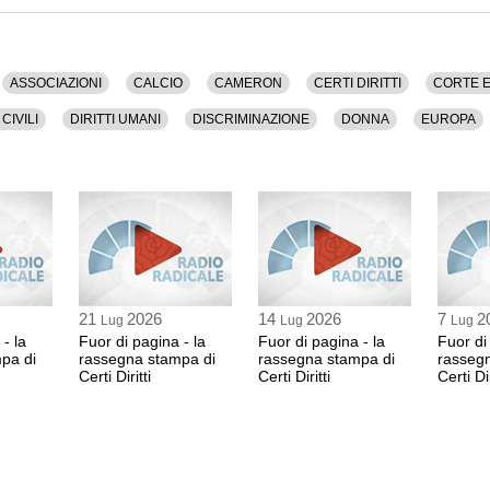
ASSOCIAZIONI
CALCIO
CAMERON
CERTI DIRITTI
CORTE E
 CIVILI
DIRITTI UMANI
DISCRIMINAZIONE
DONNA
EUROPA
MATRIMONIO
MILANO
OMOFOBIA
OMOSESSUALITA'
ONG
A'
SPORT
SUDAFRICA
TELEVISIONE
TIME
TRANSESSU
VIOLENZA
21
2026
14
2026
7
2
Lug
Lug
Lug
- la
Fuor di pagina - la
Fuor di pagina - la
Fuor di
pa di
rassegna stampa di
rassegna stampa di
rasseg
Certi Diritti
Certi Diritti
Certi Dir