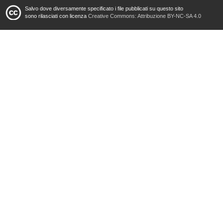
Salvo dove diversamente specificato i file pubblicati su questo sito
sono rilasciati con licenza
Creative Commons: Attribuzione BY-NC-SA 4.0