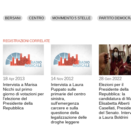
BERSANI
CENTRO
MOVIMENTO 5 STELLE
PARTITO DEMOCR
REGISTRAZIONI CORRELATE
18
2013
14
2012
28
2022
Apr
Nov
Gen
Intervista a Marisa
Intervista a Laura
Elezioni per il
Nicchi sul primo
Puppato sulle
Presidente della
giorno di votazioni per
primarie del centro
Repubblica: la
l'elezione del
sinistra,
candidatura di M
Presidente della
sull'emergenza
Elisabetta Alberti
Repubblica
carcere e sulla
Casellati, Presid
questione della
del Senato. Interv
legalizzazione delle
a Laura Boldrini
droghe leggere