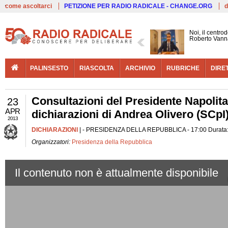
Live
come ascoltarci
PETIZIONE PER RADIO RADICALE - CHANGE.ORG
d
Noi, il centrod
Roberto Vann
PALINSESTO
RIASCOLTA
ARCHIVIO
RUBRICHE
DIRE
Consultazioni del Presidente Napolit
23
APR
dichiarazioni di Andrea Olivero (SCpI
2013
DICHIARAZIONI
| - PRESIDENZA DELLA REPUBBLICA - 17:00 Durata: 
Organizzatori:
Presidenza della Repubblica
Il contenuto non è attualmente disponibile