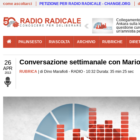
Live
come ascoltarci
PETIZIONE PER RADIO RADICALE - CHANGE.ORG
d
Collegamento
Ankara sulla l
questione cur
un'amnistia p
PALINSESTO
RIASCOLTA
ARCHIVIO
RUBRICHE
DIRE
Conversazione settimanale con Mario
26
APR
RUBRICA
| di Dino Marafioti - RADIO - 10:32 Durata: 35 min 25 sec
2013