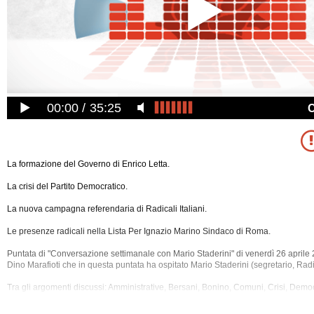
00:00
35:25
La formazione del Governo di Enrico Letta.
La crisi del Partito Democratico.
La nuova campagna referendaria di Radicali Italiani.
Le presenze radicali nella Lista Per Ignazio Marino Sindaco di Roma.
Puntata di "Conversazione settimanale con Mario Staderini" di venerdì 26 aprile 
Dino Marafioti che in questa puntata ha ospitato Mario Staderini (segretario, Radica
Tra gli argomenti discussi: Amministrative, Bersani, Bonino, Comuni, Crisi, Demo
Elezioni, Eutanasia, Giustizia, Governo, Immigrazione, Informazione, Iniziativa Pop
La7,
Legalizzazione, Letta, Magi, Marino, Mass Media, Napolitano, Parlamento, P