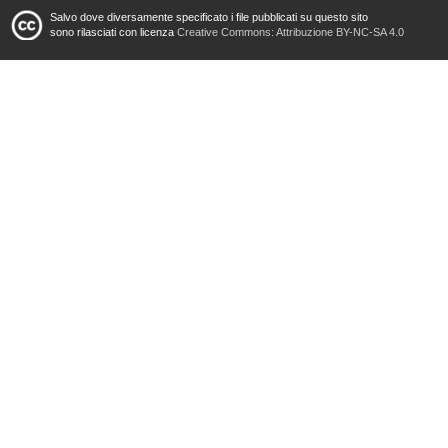
Salvo dove diversamente specificato i file pubblicati su questo sito
sono rilasciati con licenza
Creative Commons: Attribuzione BY-NC-SA 4.0