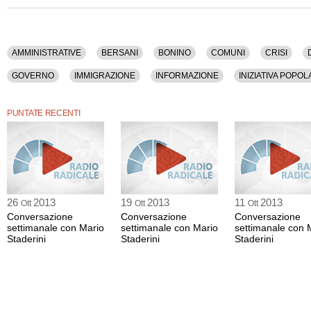
Politica, Presidenza Della Repubblica, Radicali Italiani, Referendum, Riforme, 
La registrazione audio di questa puntata ha una durata di 35 minuti.
AMMINISTRATIVE
BERSANI
BONINO
COMUNI
CRISI
GOVERNO
IMMIGRAZIONE
INFORMAZIONE
INIZIATIVA POPO
MASS MEDIA
NAPOLITANO
PARLAMENTO
PARTITO DEMOCR
PUNTATE RECENTI
REFERENDUM
RIFORME
ROMA
26
2013
19
2013
11
2013
Ott
Ott
Ott
Conversazione
Conversazione
Conversazione
settimanale con Mario
settimanale con Mario
settimanale con 
Staderini
Staderini
Staderini