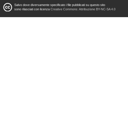
Salvo dove diversamente specificato i file pubblicati su questo sito
sono rilasciati con licenza
Creative Commons: Attribuzione BY-NC-SA 4.0