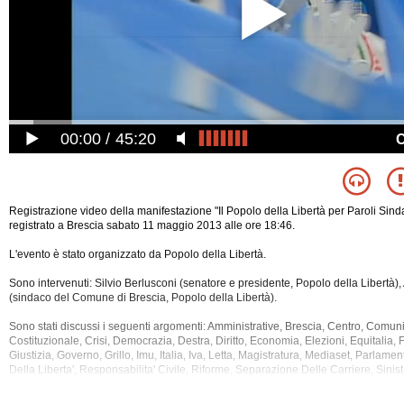
00:00
45:20
Registrazione video della manifestazione "Il Popolo della Libertà per Paroli Sind
registrato a Brescia sabato 11 maggio 2013 alle ore 18:46.
L'evento è stato organizzato da Popolo della Libertà.
Sono intervenuti: Silvio Berlusconi (senatore e presidente, Popolo della Libertà),
(sindaco del Comune di Brescia, Popolo della Libertà).
Sono stati discussi i seguenti argomenti: Amministrative, Brescia, Centro, Comu
Costituzionale, Crisi, Democrazia, Destra, Diritto, Economia, Elezioni, Equitalia, 
Giustizia, Governo, Grillo, Imu,
Italia, Iva, Letta, Magistratura, Mediaset, Parlamen
Della Liberta', Responsabilita' Civile, Riforme, Separazione Delle Carriere, Sinist
La registrazione video di questa manifestazione ha una durata di 45 minuti.