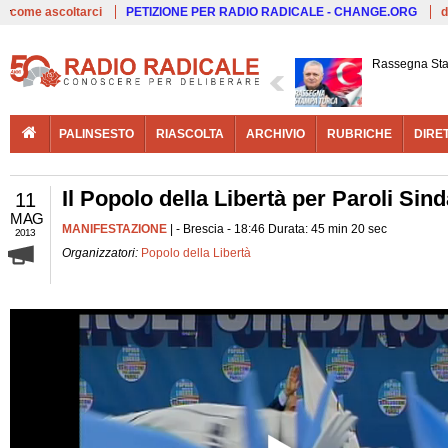
Live
come ascoltarci
PETIZIONE PER RADIO RADICALE - CHANGE.ORG
d
Rassegna St
PALINSESTO
RIASCOLTA
ARCHIVIO
RUBRICHE
DIRE
Il Popolo della Libertà per Paroli Sin
11
MAG
MANIFESTAZIONE
| - Brescia - 18:46 Durata: 45 min 20 sec
2013
Organizzatori:
Popolo della Libertà