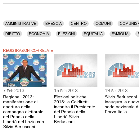
Questo contenuto è disponibile anche nella sola versione audio.
AMMINISTRATIVE
BRESCIA
CENTRO
COMUNI
COMUNIS
DIRITTO
ECONOMIA
ELEZIONI
EQUITALIA
FAMIGLIA
LETTA
MAGISTRATURA
MEDIASET
PARLAMENTO
POLITI
REGISTRAZIONI CORRELATE
SEPARAZIONE DELLE CARRIERE
SINISTRA
TASSE
TORTORA
7
2013
15
2013
19
2013
Feb
Feb
Set
Regionali 2013:
Elezioni politiche
Silvio Berlusconi
manifestazione di
2013: la Coldiretti
inaugura la nuov
apertura della
incontra il Presidente
sede nazionale d
campagna elettorale
del Popolo della
Forza Italia
del Popolo della
Libertà Silvio
Libertà nel Lazio con
Berlusconi
Silvio Berlusconi