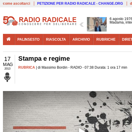
Live
come ascoltarci
PETIZIONE PER RADIO RADICALE - CHANGE.ORG
d
6 agosto 1976
Madama, interv
PALINSESTO
RIASCOLTA
ARCHIVIO
RUBRICHE
DIRE
Stampa e regime
17
MAG
RUBRICA
| di Massimo Bordin - RADIO - 07:38 Durata: 1 ora 17 min
2013