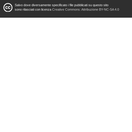
Salvo dove diversamente specificato i file pubblicati su questo sito
sono rilasciati con licenza
Creative Commons: Attribuzione BY-NC-SA 4.0