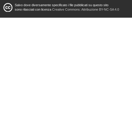
Salvo dove diversamente specificato i file pubblicati su questo sito
sono rilasciati con licenza
Creative Commons: Attribuzione BY-NC-SA 4.0