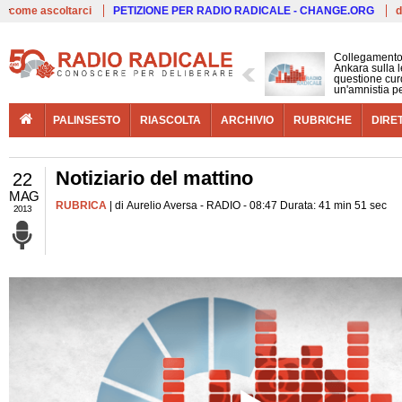
Live
come ascoltarci
PETIZIONE PER RADIO RADICALE - CHANGE.ORG
d
Collegamento
Ankara sulla l
questione cur
un'amnistia p
PALINSESTO
RIASCOLTA
ARCHIVIO
RUBRICHE
DIRE
Notiziario del mattino
22
MAG
RUBRICA
| di Aurelio Aversa - RADIO - 08:47 Durata: 41 min 51 sec
2013