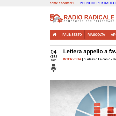
00:00
Live
come ascoltarci
PETIZIONE PER RADIO
PALINSESTO
RIASCOLTA
AR
Lettera appello a fa
04
GIU
INTERVISTA
| di Alessio Falconio - 
2013