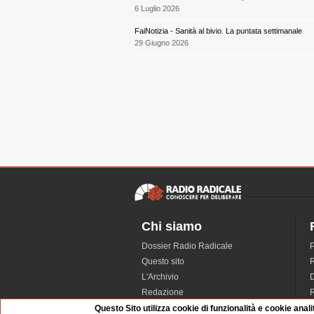
6 Luglio 2026
FaiNotizia - Sanità al bivio. La puntata settimanale
29 Giugno 2026
Chi siamo
Dossier Radio Radicale
P
Questo sito
R
L'Archivio
D
Redazione
La musica da Requiem
I
Questo Sito utilizza cookie di funzionalità e cookie anali