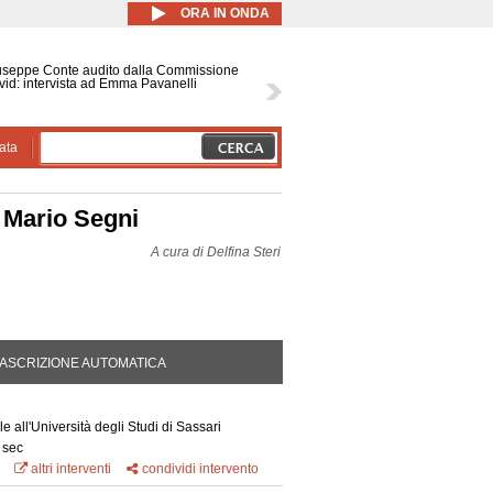
ORA IN ONDA
useppe Conte audito dalla Commissione
id: intervista ad Emma Pavanelli
ata
a Mario Segni
A cura di
Delfina Steri
DA ATTIVA)
ASCRIZIONE AUTOMATICA
ile all'Università degli Studi di Sassari
 sec
altri interventi
condividi intervento