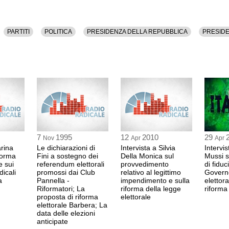
PARTITI
POLITICA
PRESIDENZA DELLA REPUBBLICA
PRESIDE
7
1995
12
2010
29
Nov
Apr
Apr
arina
Le dichiarazioni di
Intervista a Silvia
Intervi
iforma
Fini a sostegno dei
Della Monica sul
Mussi s
e sui
referendum elettorali
provvedimento
di fiduc
icali
promossi dai Club
relativo al legittimo
Governo
a
Pannella -
impendimento e sulla
elettora
Riformatori; La
riforma della legge
riforma
proposta di riforma
elettorale
elettorale Barbera; La
data delle elezioni
anticipate