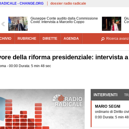
Salta al contenuto principale
 RADICALE - CHANGE.ORG
dossier radio radicale
Giuseppe Conte audito dalla Commissione
Gi
Covid: intervista a Marcello Coppo
Cov
CHIVIO
RUBRICHE
DIRETTE
AGENDA
Ricerca avanz
vore della riforma presidenziale: intervista 
Roma - 00:00 Durata: 5 min 48 sec
INTERVENTI
(SCHE
TR
MARIO SEGNI
ordinario di Diritto civ
0:00 Durata: 5 min 48