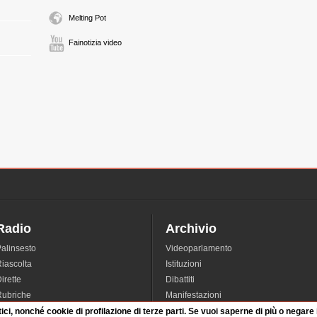
Melting Pot
Fainotizia video
Radio
Archivio
alinsesto
Videoparlamento
iascolta
Istituzioni
irette
Dibattiti
Rubriche
Manifestazioni
nterviste
Radicali
tici, nonché cookie di profilazione di terze parti. Se vuoi saperne di più o negare