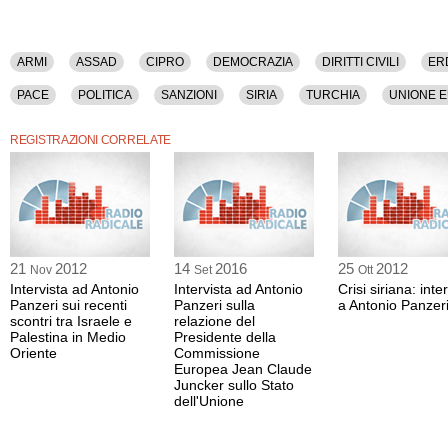
ARMI
ASSAD
CIPRO
DEMOCRAZIA
DIRITTI CIVILI
ER
PACE
POLITICA
SANZIONI
SIRIA
TURCHIA
UNIONE 
REGISTRAZIONI CORRELATE
21
2012
14
2016
25
2012
Nov
Set
Ott
Intervista ad Antonio
Intervista ad Antonio
Crisi siriana: inte
Panzeri sui recenti
Panzeri sulla
a Antonio Panzer
scontri tra Israele e
relazione del
Palestina in Medio
Presidente della
Oriente
Commissione
Europea Jean Claude
Juncker sullo Stato
dell'Unione