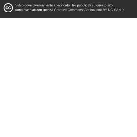
Salvo dove diversamente specificato i file pubblicati su questo sito
sono rilasciati con licenza
Creative Commons: Attribuzione BY-NC-SA 4.0