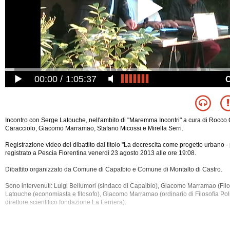
00:00
1:05:37
Incontro con Serge Latouche, nell'ambito di "Maremma Incontri" a cura di Rocco 
Caracciolo, Giacomo Marramao, Stafano Micossi e Mirella Serri.
Registrazione video del dibattito dal titolo "La decrescita come progetto urbano -
registrato a Pescia Fiorentina venerdì 23 agosto 2013 alle ore 19:08.
Dibattito organizzato da Comune di Capalbio e Comune di Montalto di Castro.
Sono intervenuti: Luigi Bellumori (sindaco di Capalbio), Giacomo Marramao (Filo
Latouche (economiasta e filosofo), Giacomo Marramao (ordinario di Filosofia Poli
direttore scientifico fondazione La Ferriera).
Tra gli argomenti discussi: Acqua, Ambiente, Architettura, Auto, Autonomia, Clima,
Economia, Edilizia, Energia, Filosofia, Fisica, Fondazioni, Fonti Rinnovabili, Glo