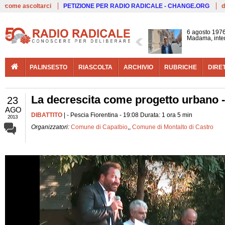
Live
come ascoltarci
PETIZIONE PER RADIO RADICALE - CHANGE.ORG
d
6 agosto 1976
Madama, interv
PALINSESTO
RIASCOLTA
ARCHIVIO
RUBRICHE
DIRE
La decrescita come progetto urbano -
23
AGO
DIBATTITO
| - Pescia Fiorentina - 19:08 Durata: 1 ora 5 min
2013
Organizzatori:
Comune di Capalbio
,,
Comune di Montalto di Castro