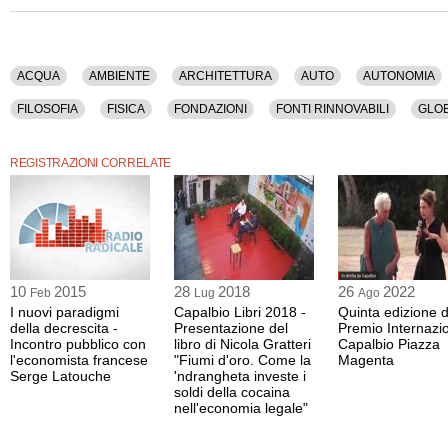
Industria, Inquinamento, Lavoro, Modernismo, Monnet, Paesaggio, Petrolio, Polit
Salute, Scienza, Servizi Pubblici, Societa', Solidarieta', Sviluppo, Territorio, Tosc
La registrazione video di questo dibatto ha una durata di 1 ora e 5 minuti.
ACQUA
AMBIENTE
ARCHITETTURA
AUTO
AUTONOMIA
Il contenuto è disponibile anche nella sola versione audio.
FILOSOFIA
FISICA
FONDAZIONI
FONTI RINNOVABILI
GLOB
MONNET
PAESAGGIO
PETROLIO
POLITICA
PRODUZIONE
REGISTRAZIONI CORRELATE
SVILUPPO
TERRITORIO
TOSCANA
URBANISTICA
10
2015
28
2018
26
2022
Feb
Lug
Ago
I nuovi paradigmi
Capalbio Libri 2018 -
Quinta edizione d
della decrescita -
Presentazione del
Premio Internazi
Incontro pubblico con
libro di Nicola Gratteri
Capalbio Piazza
l'economista francese
"Fiumi d'oro. Come la
Magenta
Serge Latouche
'ndrangheta investe i
soldi della cocaina
nell'economia legale"