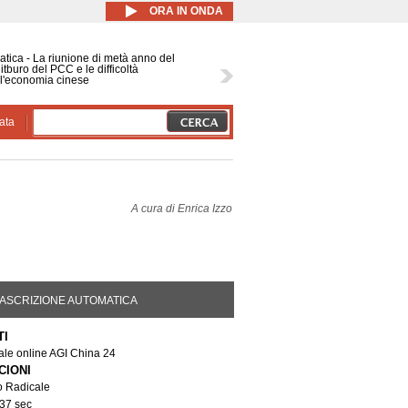
ORA IN ONDA
atica - La riunione di metà anno del
itburo del PCC e le difficoltà
l'economia cinese
ata
A cura di
Enrica Izzo
DA ATTIVA)
ASCRIZIONE AUTOMATICA
TI
tale online AGI China 24
CIONI
o Radicale
 37 sec