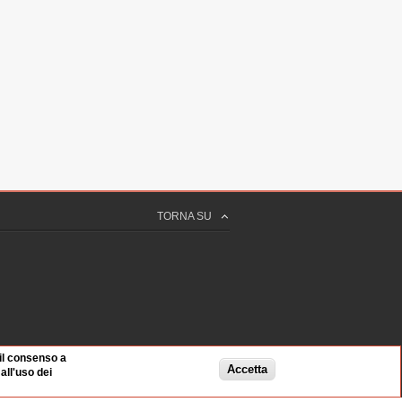
TORNA SU
 il consenso a
Accetta
ll'uso dei