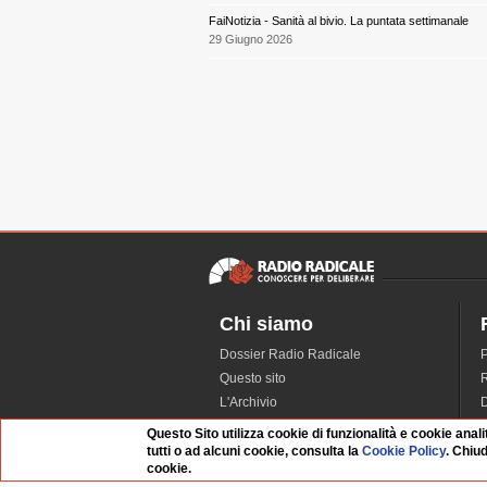
FaiNotizia - Sanità al bivio. La puntata settimanale
29 Giugno 2026
Chi siamo
Dossier Radio Radicale
P
Questo sito
R
L'Archivio
D
Redazione
Questo Sito utilizza cookie di funzionalità e cookie anali
La musica da Requiem
I
tutti o ad alcuni cookie, consulta la
Cookie Policy
. Chiu
cookie.
Infrastruttura informatica
S