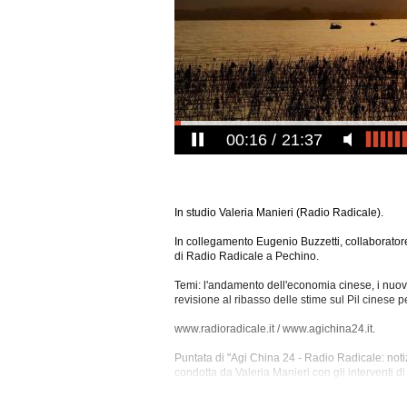
00:17
21:37
In studio Valeria Manieri (Radio Radicale).
In collegamento Eugenio Buzzetti, collaborator
di Radio Radicale a Pechino.
Temi: l'andamento dell'economia cinese, i nuovi d
revisione al ribasso delle stime sul Pil cinese pe
www.radioradicale.it / www.agichina24.it.
Puntata di "Agi China 24 - Radio Radicale: noti
condotta da Valeria Manieri con gli interventi d
China 24),
Francesco Radicioni (collaboratore 