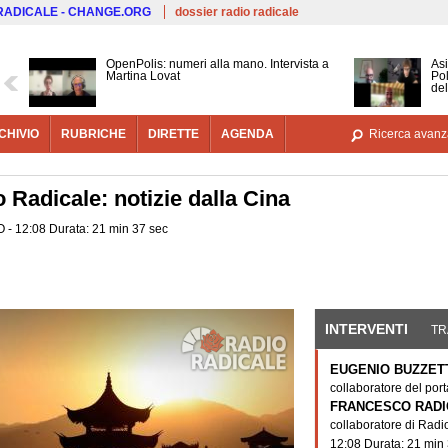
Salta al contenuto principale
 RADICALE - CHANGE.ORG
dossier radio radicale
OpenPolis: numeri alla mano. Intervista a
Asi
Martina Lovat
Pol
del
CHIVIO
RUBRICHE
DIRETTE
AGENDA
Ricerca avanz
 Radicale: notizie dalla Cina
O - 12:08 Durata: 21 min 37 sec
INTERVENTI
(SCHE
TR
EUGENIO BUZZET
collaboratore del por
FRANCESCO RADI
collaboratore di Radi
12:08 Durata: 21 min