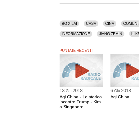
Tra gli argomenti discussi: Bo Xilai, Casa, Cin
Economia, Esteri, Giustizia, Impresa, Informazion
Politica, Prezzi, Produzione, Riforme, Sicurezza
La registrazione audio di questa puntata ha una
BO XILAI
CASA
CINA
COMUNI
INFORMAZIONE
JIANG ZEMIN
LI 
SICUREZZA
SOCIETA'
STAMPA
PUNTATE RECENTI
13
2018
6
2018
Giu
Giu
Agi China - Lo storico
Agi China
incontro Trump - Kim
a Singapore