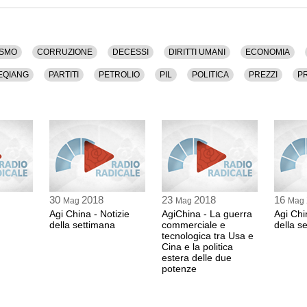
a, Comunismo, Corruzione, Decessi, Diritti Umani,
e, Jiang Zemin, Li Keqiang, Partiti, Petrolio, Pil,
, Societa', Stampa, Sviluppo, Tortura, Xi Jinping.
 durata di 21 minuti.
SMO
CORRUZIONE
DECESSI
DIRITTI UMANI
ECONOMIA
KEQIANG
PARTITI
PETROLIO
PIL
POLITICA
PREZZI
P
SVILUPPO
TORTURA
XI JIN PING
30
2018
23
2018
16
Mag
Mag
Mag
Agi China - Notizie
AgiChina - La guerra
Agi Chi
della settimana
commerciale e
della s
tecnologica tra Usa e
Cina e la politica
estera delle due
potenze