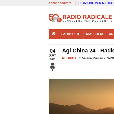
00:00
Live
come ascoltarci
PETIZIONE PER RADIO
PALINSESTO
RIASCOLTA
AR
Agi China 24 - Radio
04
SET
RUBRICA
| di Valeria Manieri - RADI
2013