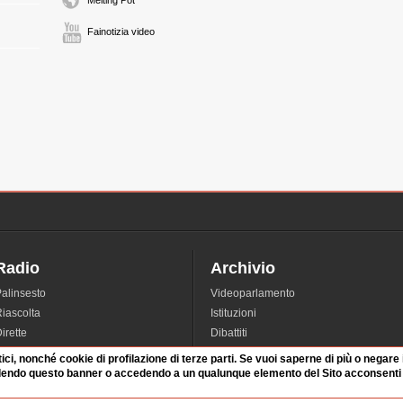
Melting Pot
Fainotizia video
Radio
Archivio
alinsesto
Videoparlamento
iascolta
Istituzioni
irette
Dibattiti
Rubriche
Manifestazioni
tici, nonché cookie di profilazione di terze parti. Se vuoi saperne di più o negare
nterviste
Radicali
dendo questo banner o accedendo a un qualunque elemento del Sito acconsenti a
tatistiche audio/video