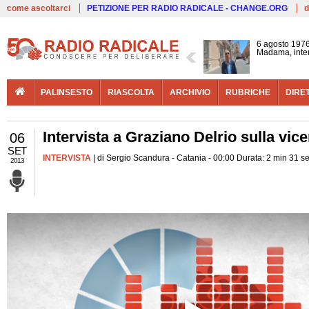
Live
come ascoltarci
PETIZIONE PER RADIO RADICALE - CHANGE.ORG
d
6 agosto 1976
Madama, interv
PALINSESTO
RIASCOLTA
ARCHIVIO
RUBRICHE
DIRE
Intervista a Graziano Delrio sulla vice
06
SET
INTERVISTA
| di Sergio Scandura - Catania - 00:00 Durata: 2 min 31 s
2013