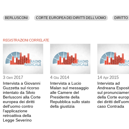
BERLUSCONI
CORTE EUROPEA DEI DIRITTI DELL'UOMO
DIRITTO
REGISTRAZIONI CORRELATE
3
2017
4
2014
14
2015
Gen
Giu
Apr
Intervista a Giovanni
Intervista a Lucio
Intervista ad
Guzzetta sul ricorso
Malan sul messaggio
Andreana Esposi
intentato da Silvio
alle Camere del
sul pronunciame
Berlusconi alla Corte
Presidente della
della Corte euro
europea dei diritti
Repubblica sullo stato
dei diritti dell'uo
dell'uomo contro
della giustizia
caso Contrada
l'applicazione
retroattiva della
Legge Severino