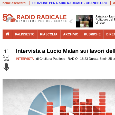
Live
come ascoltarci
PETIZIONE PER RADIO RADICALE - CHANGE.ORG
d
Asiatica - La 
Politburo del 
cinese
PALINSESTO
RIASCOLTA
ARCHIVIO
RUBRICHE
DIRE
Intervista a Lucio Malan sui lavori de
11
SET
INTERVISTA
| di Cristiana Pugliese - RADIO - 18:23 Durata: 8 min 25 s
2013