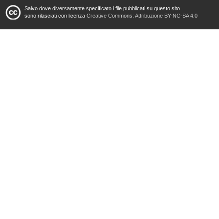
Salvo dove diversamente specificato i file pubblicati su questo sito
sono rilasciati con licenza
Creative Commons: Attribuzione BY-NC-SA 4.0