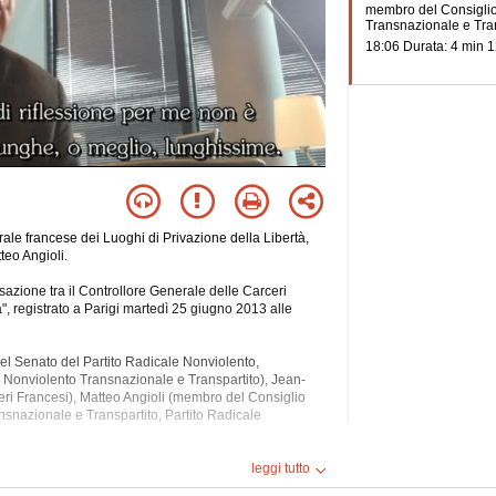
membro del Consiglio
Transnazionale e Tra
18:06 Durata: 4 min 1
rale francese dei Luoghi di Privazione della Libertà,
eo Angioli.
azione tra il Controllore Generale delle Carceri
 registrato a Parigi martedì 25 giugno 2013 alle
el Senato del Partito Radicale Nonviolento,
e Nonviolento Transnazionale e Transpartito), Jean-
eri
Francesi), Matteo Angioli (membro del Consiglio
nsnazionale e Transpartito, Partito Radicale
mocrazia, Diritti Umani, Ergastolo, Europa, Francia,
leggi tutto
uzioni, Italia, Nord, Norvegia, Onu, Politica,