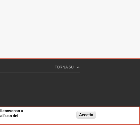
TORNA SU
 il consenso a
Accetta
ll'uso dei