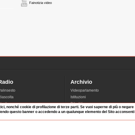
Fainotizia video
Radio
Archivio
alinsesto
Videoparlamento
iascolta
Istituzioni
irette
Dibattiti
tici, nonché cookie di profilazione di terze parti. Se vuoi saperne di più o negare
Rubriche
Manifestazioni
dendo questo banner o accedendo a un qualunque elemento del Sito acconsenti a
nterviste
Radicali
tatistiche audio/video