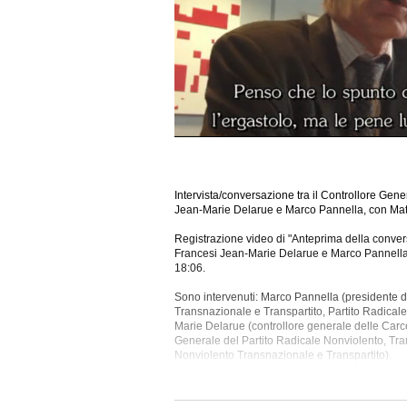
Intervista/conversazione tra il Controllore Gene
Jean-Marie Delarue e Marco Pannella, con Matt
Registrazione video di "Anteprima della convers
Francesi Jean-Marie Delarue e Marco Pannella",
18:06.
Sono intervenuti: Marco Pannella (presidente d
Transnazionale e Transpartito, Partito Radical
Marie Delarue (controllore generale delle Carc
Generale del Partito Radicale Nonviolento, Tra
Nonviolento Transnazionale e Transpartito).
Tra gli argomenti discussi: Belgio, Carcere, De
Garante Detenuti, Giustizia, Gran Bretagna, Istit