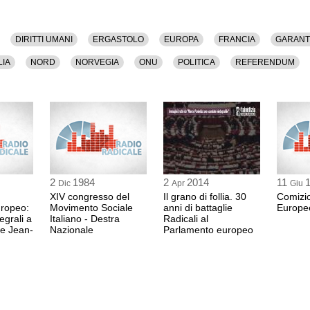
i.
DIRITTI UMANI
ERGASTOLO
EUROPA
FRANCIA
GARANT
a versione audio.
LIA
NORD
NORVEGIA
ONU
POLITICA
REFERENDUM
2
1984
2
2014
11
Dic
Apr
Giu
XIV congresso del
Il grano di follia. 30
Comizio
ropeo:
Movimento Sociale
anni di battaglie
Europe
tegrali a
Italiano - Destra
Radicali al
 e Jean-
Nazionale
Parlamento europeo