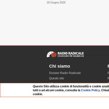
29 Giugno 2026
Chi siamo
Dossier Radio Radicale
P
Questo sito
R
L'Archivio
D
Questo Sito utilizza cookie di funzionalità e cookie anali
Redazione
tutti o ad alcuni cookie, consulta la
Cookie Policy
. Chiu
cookie.
La musica da Requiem
I
Infrastruttura informatica
S
Contattaci