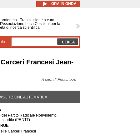
ORA IN ONDA
Maratoneta - Trasmissione a cura
l'Associazione Luca Coscioni per la
ertà di ricerca scientifica
ata
 Carceri Francesi Jean-
A cura di
Enrica Izzo
DA ATTIVA)
ASCRIZIONE AUTOMATICA
A
 del Partito Radicale Nonviolento,
nspartito
(PRNTT)
ARUE
delle Carceri Francesi