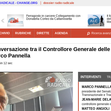
Salta al contenuto principale
 RADICALE - CHANGE.ORG
dossier radio radicale
Ferragosto in carcere Collegamento con
Il 
Donatella Corleo da Caltanissetta
del
lib
CHIVIO
RUBRICHE
DIRETTE
AGENDA
Ricerca avanz
versazione tra il Controllore Generale delle
rco Pannella
min 12 sec
INTERVENTI
(SCHE
TR
MARCO PANNELL
presidente del Senato
Transnazionale e Tra
JEAN-MARIE DEL
controllore generale 
MATTEO ANGIOLI