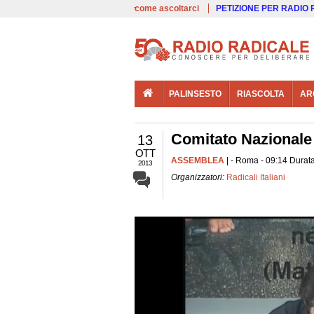
00:00
Live
come ascoltarci
PETIZIONE PER RADIO
PALINSESTO
RIASCOLTA
AR
Comitato Nazionale d
13
OTT
ASSEMBLEA
| - Roma - 09:14 Durata
2013
Organizzatori:
Radicali Italiani