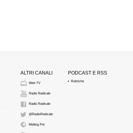
LEONARDO MOLIN
presidente di Radica
11:35 Durata: 14 min
MAURO ZANELLA
11:49 Durata: 12 min
EMMA BONINO
ministro degli Affari Es
ALTRI CANALI
PODCAST E RSS
12:02 Durata: 40 min
Rubriche
Web TV
ANTONIO STANGO
Radio Radicale
membro del Consiglio
12:42 Durata: 17 min
Radio Radicale
@RadioRadicale
MARCO PANNELL
presidente del Senato
Melting Pot
Transnazionale e Tra
13:00 Durata: 1 ora 3