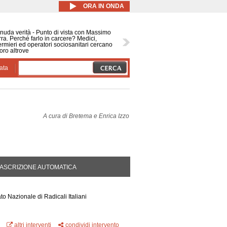
ORA IN ONDA
nuda verità - Punto di vista con Massimo
ra. Perché farlo in carcere? Medici,
ermieri ed operatori sociosanitari cercano
oro altrove
ata
A cura di
Bretema e Enrica Izzo
DA ATTIVA)
ASCRIZIONE AUTOMATICA
o Nazionale di Radicali Italiani
altri interventi
condividi intervento