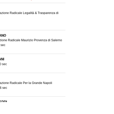
iazione Radicale Legalità & Trasparenza di
ANO
azione Radicale Maurizio Provenza di Salerno
 sec
ANI
0 sec
iazione Radicale Per la Grande Napoli
6 sec
EDDI
4 sec