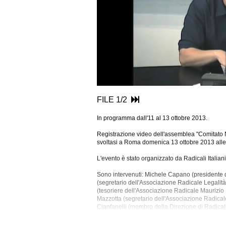
FILE 1/2
In programma dall'11 al 13 ottobre 2013.
Registrazione video dell'assemblea "Comitato Na
svoltasi a Roma domenica 13 ottobre 2013 alle
L'evento è stato organizzato da Radicali Italiani
Sono intervenuti: Michele Capano (presidente d
(segretario dell'Associazione Radicale Legali
(tesoriere dell'Associazione Radicale Maurizio
Mazzotta (segretario dell'Associazione Radical
Cianfanelli (membro della Direzione di Radical
Nazionale di Radicali Italiani), Fabrizio Ferr
Nazionale di Radicali Italiani), Matteo Angioli