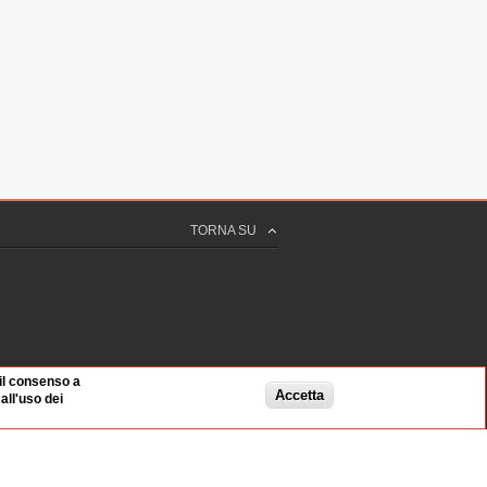
QUARIELLO
one Radicale "Enzo Tortora" - Radicali
5 sec
Italiani
TORNA SU
 29 sec
A
taliani
 45 sec
 il consenso a
Accetta
ll'uso dei
o Nazionale di Radicali Italiani
 33 sec