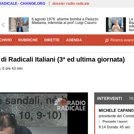
Salta al contenuto principale
 RADICALE - CHANGE.ORG
dossier radio radicale
6 agosto 1976: allarme bomba a Palazzo
La 
Madama, intervista al prof. Luigi Ciaurro
Bar
inf
lav
CHIVIO
RUBRICHE
DIRETTE
AGENDA
Ricerca avanz
i Radicali Italiani (3ª ed ultima giornata)
: 6 ore 43 min
INTERVENTI
(SCHE
TR
MICHELE CAPANO
presidente del Comitat
Presiede i lavori
9:14 Durata: 45 sec