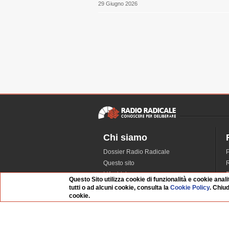
29 Giugno 2026
Chi siamo
Dossier Radio Radicale
P
Questo sito
R
L'Archivio
D
Questo Sito utilizza cookie di funzionalità e cookie anali
Redazione
tutti o ad alcuni cookie, consulta la
Cookie Policy
. Chiu
cookie.
La musica da Requiem
I
Infrastruttura informatica
S
Contattaci