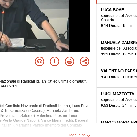
LUCA BOVE
segretario dell'Assoc
Caserta
9:14 Durata: 15 min
MANUELA ZAMBR
tesoriere dell'Associ
9:29 Durata: 12 min 1
VALENTINO PAES
9:41 Durata: 11 min 5
zionale di Radicali Italiani (3ª ed ultima giornata)",
 ore 09:14.
LUIGI MAZZOTTA
.
segretario dell'Assoc
9:53 Durata: 24 min 5
el Comitato Nazionale di Radicali Italiani), Luca Bove
tà & Trasparenza di Caserta), Manuela Zambrano
 Provenza di Salerno), Valentino Paesani, Luigi
e Per la
Grande Napoli), Marco Maria Freddi, Deborah
MARCO MARIA FR
i Italiani), Marianna Panico (membro del Comitato
10:18 Durata: 9 min 3
ante, Caterina Caravaggi (membro del Comitato
 (membro del Consiglio Generale del Partito Radicale
leggi tutto