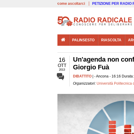
00:00
Live
come ascoltarci
PETIZIONE PER RADIO
PALINSESTO
RIASCOLTA
AR
Un'agenda non confor
16
OTT
Giorgio Fuà
2013
DIBATTITO
| - Ancona - 16:16 Durata:
Organizzatori:
Università Politecnica