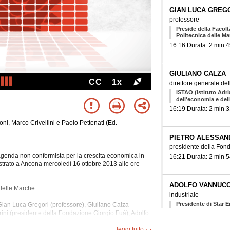
GIAN LUCA GREG
professore
Preside della Facol
Politecnica delle M
16:16 Durata: 2 min 4
GIULIANO CALZA
CC
1x
direttore generale de
ISTAO (Istituto Adri
dell'economia e del
16:19 Durata: 2 min 3
oni, Marco Crivellini e Paolo Pettenati (Ed.
PIETRO ALESSAN
presidente della Fon
n'agenda non conformista per la crescita economica in
16:21 Durata: 2 min 5
registrato a Ancona mercoledì 16 ottobre 2013 alle ore
ADOLFO VANNUCC
 delle Marche.
industriale
Presidente di Star E
 Gian Luca Gregori (professore), Giuliano Calza
Chimitrade SpA, Vi
drini (presidente della Fondazione Giorgio Fuà), Adolfo
Volftank System Sp
nte onorario dell'ISTAO), Valeriano Balloni (vice
16:24 Durata: 4 min 3
ssore), Giacomo Vaciago (professore), Pietro Marcolini
leggi tutto