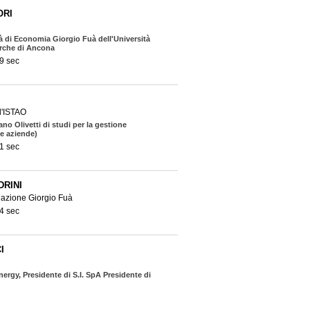
ORI
tà di Economia Giorgio Fuà dell'Università
arche di Ancona
9 sec
ll'ISTAO
ano Olivetti di studi per la gestione
le aziende)
1 sec
DRINI
dazione Giorgio Fuà
4 sec
I
nergy, Presidente di S.I. SpA Presidente di
ce President Oxem SpA e Amministratore di
A
8 sec