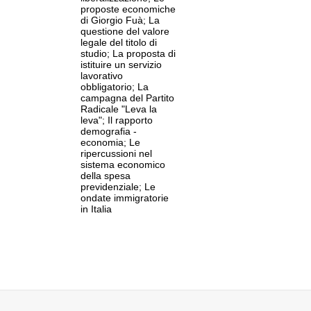
proposte economiche
di Giorgio Fuà; La
questione del valore
O
legale del titolo di
studio; La proposta di
a Economica e Monetaria all'Università
istituire un servizio
 Cuore di Milano
lavorativo
 27 sec
obbligatorio; La
campagna del Partito
Radicale "Leva la
leva"; Il rapporto
demografia -
economia; Le
ripercussioni nel
sistema economico
della spesa
previdenziale; Le
NI
ondate immigratorie
, Finanze, Cooperazione, Reti di Trasporto
in Italia
e
(PD)
 18 sec
de dal pubblico