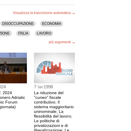
Visualizza la trascrizione automatica
I
ell'ISTAO
DISOCCUPAZIONE
ECONOMIA
ano Olivetti di studi per la gestione
le aziende)
ZIONE
ITALIA
LAVORO
 23 sec
più argomenti
RIFORME
STORIA
ONI
ISTAO
ano Olivetti di studi per la gestione
le aziende)
9 sec
024
7
1998
I
Set
. 2024
La riduzione del
nero Adriatic
"cuneo" fiscale
ia all'Università di Ancona
ic Forum
contributivo; Il
giornata)
sistema maggioritario
uninominale; La
flessibilità del lavoro;
Le politiche di
privatizzazioni e di
liberalizzazione; Le