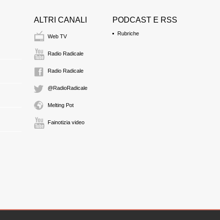
ANDREA CARLONI
giornalista
ALTRI CANALI
PODCAST E RSS
17:59 Durata: 2 min 4
Rubriche
Web TV
VALERIANO BALL
Radio Radicale
vice presidente dell'
18:02 Durata: 3 min 3
Radio Radicale
@RadioRadicale
PAOLO PETTENAT
presidente onorario d
Melting Pot
18:05 Durata: 3 min 4
Fainotizia video
GIACOMO VACIAG
professore
18:09 Durata: 12 min
MARCO CRIVELLIN
professore
18:21 Durata: 3 min 1