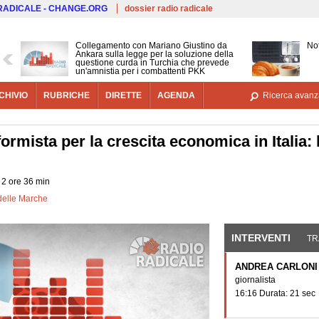
Salta al contenuto principale
 RADICALE - CHANGE.ORG
dossier radio radicale
Collegamento con Mariano Giustino da
Not
Ankara sulla legge per la soluzione della
questione curda in Turchia che prevede
un'amnistia per i combattenti PKK
CHIVIO
RUBRICHE
DIRETTE
AGENDA
Ricerca avanz
mista per la crescita economica in Italia: l'a
 2 ore 36 min
 delle Marche
INTERVENTI
(SCHE
TR
ANDREA CARLONI
giornalista
16:16 Durata: 21 sec