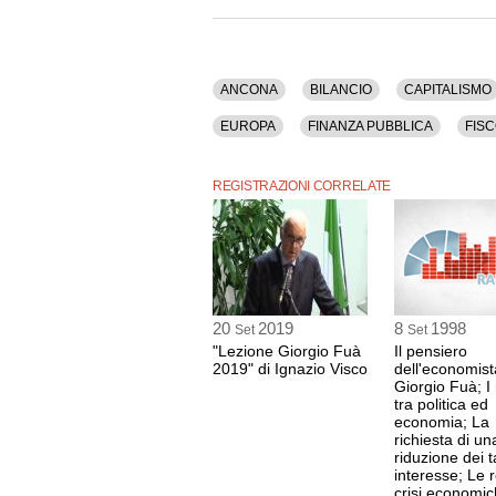
(assessore al Bilancio, Finanze, Cooperazione,
Democratico).
Sono stati discussi i seguenti argomenti: Ancon
Pubblico, Demografia, Disoccupazione, Econom
ANCONA
BILANCIO
CAPITALISMO
Governo, Impresa, Imu, Istruzione, Italia, Lavoro
Recessione, Reddito, Riforme, Storia, Sviluppo
EUROPA
FINANZA PUBBLICA
FIS
La registrazione audio di questo dibatto ha una 
LETTA
LIBRO
MERCATO
MONT
REGISTRAZIONI CORRELATE
SVILUPPO
TASSE
USA
20
2019
8
1998
Set
Set
"Lezione Giorgio Fuà
Il pensiero
2019" di Ignazio Visco
dell'economist
Giorgio Fuà; I 
tra politica ed
economia; La
richiesta di un
riduzione dei t
interesse; Le 
crisi economic