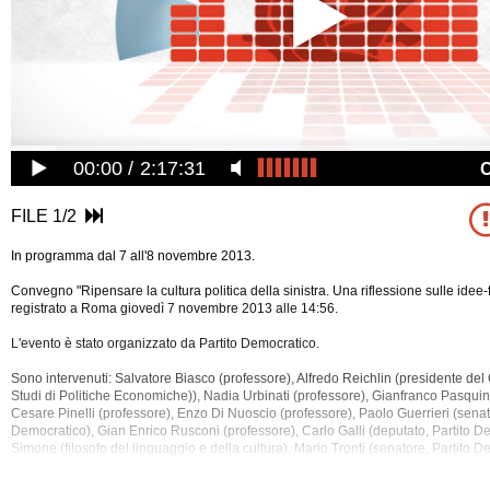
00:00
2:17:31
FILE 1/2
In programma dal 7 all'8 novembre 2013.
Convegno "Ripensare la cultura politica della sinistra. Una riflessione sulle idee-f
registrato a Roma giovedì 7 novembre 2013 alle 14:56.
L'evento è stato organizzato da Partito Democratico.
Sono intervenuti: Salvatore Biasco (professore), Alfredo Reichlin (presidente d
Studi di Politiche Economiche)), Nadia Urbinati (professore), Gianfranco Pasquin
Cesare Pinelli (professore), Enzo Di Nuoscio (professore), Paolo Guerrieri (senat
Democratico), Gian Enrico Rusconi (professore), Carlo Galli
(deputato, Partito D
Simone (filosofo del linguaggio e della cultura), Mario Tronti (senatore, Partito D
Salvatore Biasco (ordinario di Economia Monetaria Internazionale Università "La
Roma), Valdo Spini (presidente dell’Associazione delle Istituzioni di Cultura Itali