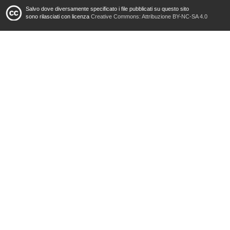
Salvo dove diversamente specificato i file pubblicati su questo sito
sono rilasciati con licenza
Creative Commons: Attribuzione BY-NC-SA 4.0