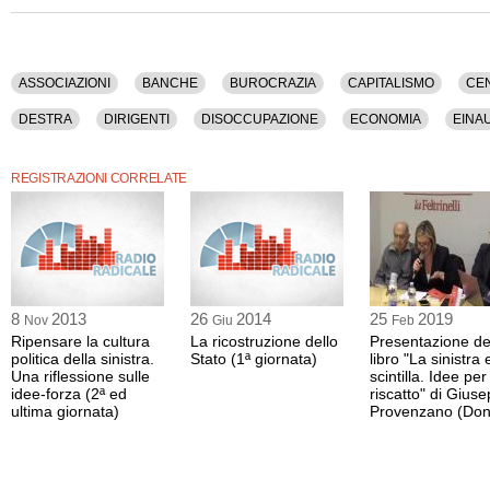
Tra gli argomenti discussi: Associazioni, Banche, Burocrazia, Capitalismo, Centro
Concorrenza, Costituzione, Crisi, Democrazia, Destra, Dirigenti, Disoccupazione
Euro, Europa, Fascismo, Finanza, Finanza Pubblica, Geopolitica, Germania, Glob
Industria, Informazione, Intellettuali, Istituzioni, Italia, Lavoro, Liberalismo, Ma
ASSOCIAZIONI
BANCHE
BUROCRAZIA
CAPITALISMO
CE
Mediterraneo, Mercato, Merkel, Monopolio, Occupazione, Pari Opportunita', Partiti
Democratico, Pci, Politica, Portogallo, Poverta', Reddito, Regioni, Rousseau, Sind
DESTRA
DIRIGENTI
DISOCCUPAZIONE
ECONOMIA
EINA
Socialismo, Societa', Spagna, Stato, Storia, Sviluppo, Tasso D'interesse, Totalita
Europea, Usa, Voto.
GEOPOLITICA
GERMANIA
GLOBALIZZAZIONE
GRECIA
IN
REGISTRAZIONI CORRELATE
La registrazione audio di questo convegno ha una durata di 3 ore e 57 minuti.
LAVORO
LIBERALISMO
MANAGEMENT
MASS MEDIA
MED
PARI OPPORTUNITA'
PARTITI
PARTITO DEMOCRATICO
PCI
ROUSSEAU
SINDACATO
SINISTRA
SOCIALISMO
SOCIETA
TOTALITARISMO
UNIONE EUROPEA
USA
VOTO
8
2013
26
2014
25
2019
Nov
Giu
Feb
Ripensare la cultura
La ricostruzione dello
Presentazione de
politica della sinistra.
Stato (1ª giornata)
libro "La sinistra 
Una riflessione sulle
scintilla. Idee per
idee-forza (2ª ed
riscatto" di Gius
ultima giornata)
Provenzano (Donz