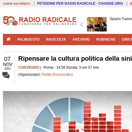
Live
come ascoltarci
PETIZIONE PER RADIO RADICALE - CHANGE.ORG
d
Spazio Trans
PALINSESTO
RIASCOLTA
ARCHIVIO
RUBRICHE
DIRE
Ripensare la cultura politica della sini
07
NOV
CONVEGNO
| - Roma - 14:56 Durata: 3 ore 57 min
2013
Organizzatori:
Partito Democratico