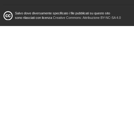
Salvo dove diversamente specificato i file pubblicati su questo sito
sono rilasciati con licenza
Creative Commons: Attribuzione BY-NC-SA 4.0