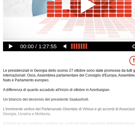
00:00
1:27:55
Le presidenziali in Georgia dello scorso 27 ottobre sono state promosse da tutti g
internazionali: Osce, Assemblea parlamentare del Consiglio d'Europa, Assemble
Nato e Parlamento europeo.
A differenza di quanto accaduto all'inizio di ottobre in Azerbaigian.
Un bilancio del decennio del presidente Saakashvili.
L'imminente vertice del Partenariato Orientale di Vilnius e gli accordi di Associaz
Georgia, Ucraina e Moldavia.
Il rischio di una 'giustizia selettiva' nei confronti degli esponenti dell'amministraz
La 'borderization' operata
dai militari russi in Ossezia del sud.