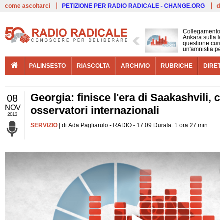
Live
come ascoltarci
PETIZIONE PER RADIO RADICALE - CHANGE.ORG
d
Collegamento
Ankara sulla l
questione cur
un'amnistia p
PALINSESTO
RIASCOLTA
ARCHIVIO
RUBRICHE
DIRE
Georgia: finisce l'era di Saakashvili,
08
NOV
osservatori internazionali
2013
SERVIZIO
| di Ada Pagliarulo - RADIO - 17:09 Durata: 1 ora 27 min