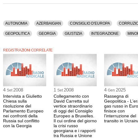
Il servizio comprende: le dichiarazioni di Joao Soares (osservatori Osce di breve 
Kanerva (Assemblea parlamentare Osce), Mati Raidma (Assemblea parlamentare
Lisek (Parlamento europeo); la conferenza stampa tenuta dal presidente della
Barroso insieme al presidente uscente Mikhail Saakashvili a Bruxelles il 29 ottobre
AUTONOMIA
AZERBAIGIAN
CONSIGLIO D'EUROPA
CORRUZI
Thornike Gordadze (viceministro degli Esteri e ministro per l'Integrazione euroatl
della presidenza Saakashvili); un'intervista a Matteo Mecacci (già deputato radic
GEOPOLITICA
GEORGIA
GIUSTIZIA
INTEGRAZIONE
MINO
missione degli osservatori di lungo periodo dell'Osce alle elezioni presidenziali i
OSSERVATORI INTERNAZIONALI
OSSEZIA
PARLAMENTO EUROP
REGISTRAZIONI CORRELATE
TOTALITARISMO
UCRAINA
UE
4
2008
1
2008
4
2025
Set
Set
Gen
Intervista a Giulietto
Collegamento con
Rassegna di
Chiesa sulla
David Carretta sul
Geopolitica - L'er
risoluzione del
vertice straordinario
gas russo in Eur
Parlamento Europeo
di oggi del Consiglio
finisce con
nei confronti della
Europeo a Bruxelles.
l'interruzione del
Russia sul conflitto
Il cui ordine del giorno
transito in Ucrain
con la Georgia
la crisi russo
georgiana e i rapporti
tra Russia e Unione