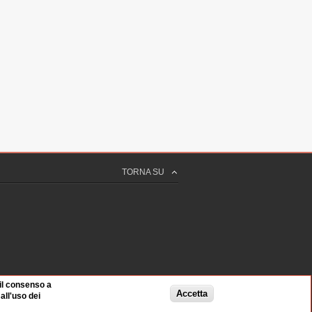
TORNA SU
 il consenso a
Accetta
ll'uso dei