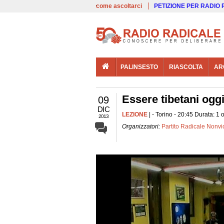
00:00
Live
come ascoltarci
PETIZIONE PER RADIO
PALINSESTO
RIASCOLTA
AR
Essere tibetani oggi
09
DIC
LEZIONE
| - Torino - 20:45 Durata: 1 
2013
Organizzatori:
Partito Radicale Nonvi