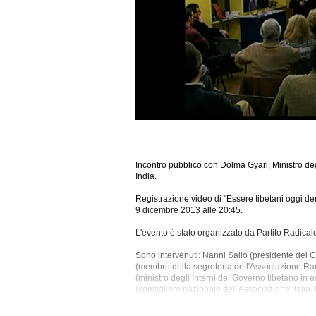
Incontro pubblico con Dolma Gyari, Ministro deg
India.
Registrazione video di "Essere tibetani oggi dent
9 dicembre 2013 alle 20:45.
L'evento è stato organizzato da Partito Radica
Sono intervenuti: Nanni Salio (presidente del
(membro della segreteria dell'Associazione Radi
(ministro degli Interni del Governo tibetano in es
(consigliere nazionale dell'Associazione Italia-
Nazionale, Radicali Italiani), Gianni Mello (co
Rosaco (membro dell'Associazione Radicale "Adel