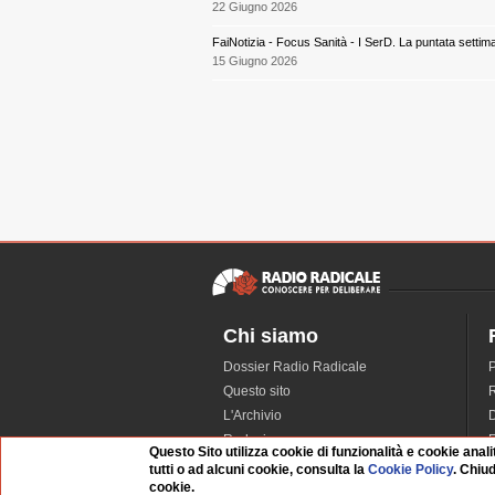
22 Giugno 2026
FaiNotizia - Focus Sanità - I SerD. La puntata settim
15 Giugno 2026
Chi siamo
Dossier Radio Radicale
P
Questo sito
R
L'Archivio
D
Redazione
Questo Sito utilizza cookie di funzionalità e cookie anali
La musica da Requiem
I
tutti o ad alcuni cookie, consulta la
Cookie Policy
. Chiu
cookie.
Infrastruttura informatica
S