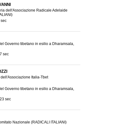
VANNI
ria dell'Associazione Radicale Adelaide
ALIANI)
 sec
 del Governo tibetano in esilio a Dharamsala,
7 sec
OZZI
dell'Associazione Italia-Tbet
 del Governo tibetano in esilio a Dharamsala,
 23 sec
Comitato Nazionale
(RADICALI ITALIANI)
 del Governo tibetano in esilio a Dharamsala,