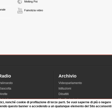
Melting Pot
anale
Fainotizia video
Radio
Archivio
alinsesto
Videoparlamento
iascolta
Istituzioni
irette
Dibattiti
Rubriche
Manifestazioni
tici, nonché cookie di profilazione di terze parti. Se vuoi saperne di più o negare
nterviste
Radicali
dendo questo banner o accedendo a un qualunque elemento del Sito acconsenti a
tatistiche audio/video