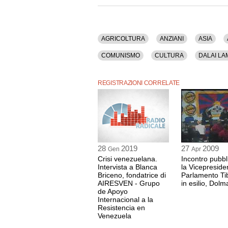
Mellano (già parlamentare radicale), Blanca B
venezuelana in Europa, Radicali Italiani).
Tra gli argomenti discussi: Agricoltura, Anzian
Censura, Colonialismo, Comuni, Comunismo, Cultu
AGRICOLTURA
ANZIANI
ASIA
Umani, Discriminazione, Donna, Esteri, Europa,
Istituzioni, Italia, Lingua, Mandela, Minoranze, 
COMUNISMO
CULTURA
DALAI LA
Radicale Nonviolento, Politica, Poverta', Provinci
Tibet, Totalitarismo, Tutu, Unione Europea, Vio
EUROPA
GANDHI
GIOVANI
GR
REGISTRAZIONI CORRELATE
La registrazione video ha una durata di 1 ora e
MINORANZE
NEPAL
NOBEL
N
Questo contenuto è disponibile anche nella sol
PROVINCIA
RIFUGIATI
SENATO
VIOLENZA
WELFARE
28
2019
27
2009
Gen
Apr
Crisi venezuelana.
Incontro pubbl
Intervista a Blanca
la Vicepreside
Briceno, fondatrice di
Parlamento Ti
AIRESVEN - Grupo
in esilio, Dolm
de Apoyo
Internacional a la
Resistencia en
Venezuela