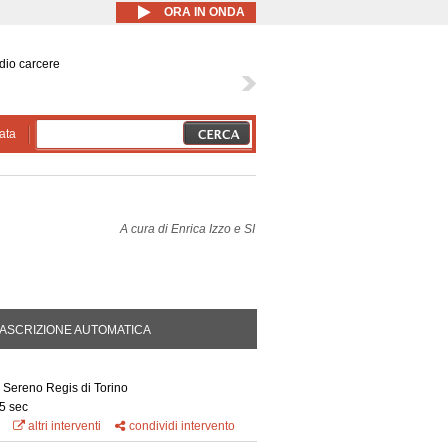
ORA IN ONDA
dio carcere
ata
A cura di
Enrica Izzo e SI
DA ATTIVA)
ASCRIZIONE AUTOMATICA
 Sereno Regis di Torino
5 sec
altri interventi
condividi intervento