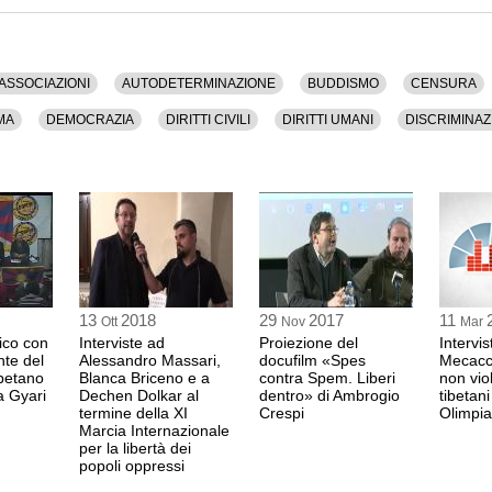
riceno (membro del gruppo d'Avignon della Resistenza
21:41 Durata: 13 min
i, Asia, Associazioni, Autodeterminazione, Buddismo,
GIANNI MELLO
ra, Dalai Lama, Democrazia, Diritti Civili, Diritti
ASSOCIAZIONI
AUTODETERMINAZIONE
BUDDISMO
CENSURA
componente dell'Assoc
 Gandhi, Giovani, Gran Bretagna, India, Informazione,
DOLMA GYARI
Nepal, Nobel, Nonviolenza, Pace, Partiti, Partito
MA
DEMOCRAZIA
DIRITTI CIVILI
DIRITTI UMANI
DISCRIMINAZ
a, Rifugiati, Senato, Societa', Sudafrica, Territorio,
ministro degli Interni
India
lenza, Welfare.
AN BRETAGNA
INDIA
INFORMAZIONE
ISTITUZIONI
ITALIA
21:55 Durata: 6 min 1
 46 minuti.
ONVIOLENZA
PACE
PARTITI
PARTITO RADICALE NONVIOLENTO
a versione audio.
SOCIETA'
SUDAFRICA
TERRITORIO
TIBET
TOTALITARISMO
ALESSANDRO RO
membro dell'Associazi
(RADICALI ITALIANI)
DOLMA GYARI
Ministro degli Interni
13
2018
29
2017
11
Ott
Nov
Mar
India
ico con
Interviste ad
Proiezione del
Intervi
22:01 Durata: 11 min
nte del
Alessandro Massari,
docufilm «Spes
Mecacci
betano
Blanca Briceno e a
contra Spem. Liberi
non vio
a Gyari
Dechen Dolkar al
dentro» di Ambrogio
tibetani
BRUNO MELLANO
termine della XI
Crespi
Olimpia
già parlamentare radi
Marcia Internazionale
DOLMA GYARI
per la libertà dei
popoli oppressi
Ministro degli Interni
India