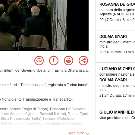
ROSANNA DE GIO
membro della segrete
Aglietta
(RADICALI IT
20:47 Durata: 6 min 9
DOLMA GYARI
ministro degli Interni
India
20:54 Durata: 30 min 
LUCIANO MICHEL
li Interni del Governo tibetano in Esilio a Dharamsala,
consigliere nazionale 
DOLMA GYARI
ro e fuori il Tibet occupato", registrato a Torino lunedì
ministro degli Interni
India
21:24 Durata: 17 min
le Nonviolento Transnazionale e Transpartito.
 Centro Sereno Regis di Torino), Rosanna De Giovanni
GIULIO MANFREDI
cale Adelaide Aglietta, Radicali Italiani), Dolma Gyari
vice presidente del 
ilio a
Dharamsala, India), Luciano Michelozzi
DOLMA GYARI
Tbet), Giulio Manfredi (vice presidente del Comitato
mponente dell'Associazione Italia-Tibet), Alessandro
ministro degli Interni
India
aide Aglietta" di Torino, Radicali Italiani), Bruno
leggi tutto