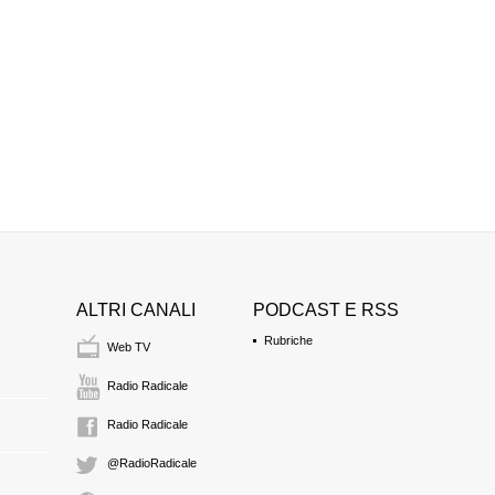
22:13 Durata: 15 min
BLANCA BRICENO
membro del gruppo d'
Europa
(RADICALI IT
22:28 Durata: 2 min 3
ALTRI CANALI
PODCAST E RSS
Rubriche
Web TV
Radio Radicale
Radio Radicale
@RadioRadicale