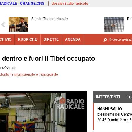
Salta al contenuto principale
 RADICALE - CHANGE.ORG
dossier radio radicale
Spazio Transnazionale
Ra
CHIVIO
RUBRICHE
DIRETTE
AGENDA
Ricerca avanz
 dentro e fuori il Tibet occupato
ora 46 min
olento Transnazionale e Transpartito
INTERVENTI
(SCHE
TR
NANNI SALIO
presidente del Centro
20:45 Durata: 2 min 5