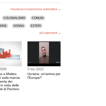
 44 sec
Visualizza la trascrizione automatica
COLONIALISMO
COMUNI
iazione Italia-Tibet
IONE
DONNA
ESTERI
 del Governo tibetano in esilio a Dharamsala,
più argomenti
LINGUA
MANDELA
3 sec
POLITICA
POVERTA'
TUTU
UNIONE EUROPEA
SACO
one Radicale "Adelaide Aglietta" di Torino
 del Governo tibetano in esilio a Dharamsala,
2008
9
2022
Mar
sta a Matteo
Ucraina: un'anima per
 38 sec
 sulla marcia
l'Europa?
lenta dei
 in vista delle
di di Pechino
cale
 del Governo tibetano in esilio a Dharamsala,