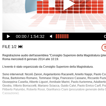
00:00
1:54:32
FILE 1/2
Registrazione audio dell'assemblea "Consiglio Superiore della Magistratura (plen
Roma mercoledì 8 gennaio 2014 alle 10:19.
L'evento è stato organizzato da Consiglio Superiore della Magistratura.
Sono intervenuti: Nicolò Zanon, Angelantonio Racanelli, Aniello Nappi, Paolo Co
Rosa, Bartolomeo Romano, Tommaso Virga, Francesco Cassano, Riccardo Fuzio
Giuseppina Casella, Alberto Liguori, Annibale Marini, Paolo Auriemma, Adalberto
Giostra, Vittorio Borraccetti, Mariano Sciacca, Guido Calvi, Paolo Enrico Carfì, F
Filiberto Palumbo, Roberto Rossi, Gianfranco Ciani (procuratore generale della C
Cassazione).
La registrazione audio dell'assemblea ha una durata di 4 ore e 33 minuti.