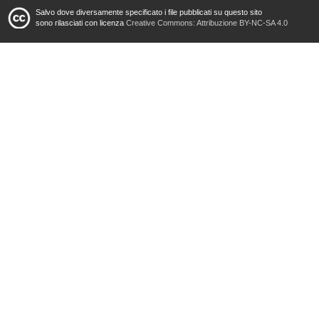
Salvo dove diversamente specificato i file pubblicati su questo sito
sono rilasciati con licenza
Creative Commons: Attribuzione BY-NC-SA 4.0