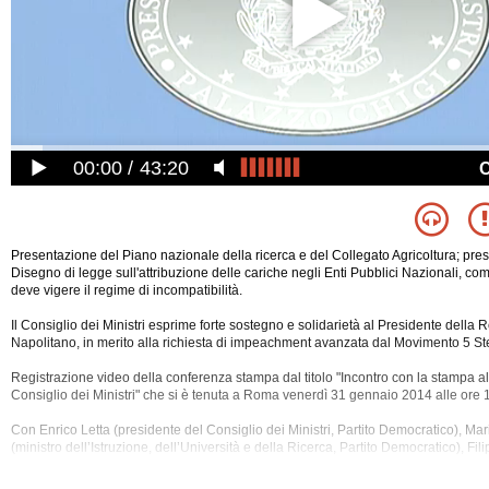
00:00
43:20
Presentazione del Piano nazionale della ricerca e del Collegato Agricoltura; pre
Disegno di legge sull'attribuzione delle cariche negli Enti Pubblici Nazionali, com
deve vigere il regime di incompatibilità.
Il Consiglio dei Ministri esprime forte sostegno e solidarietà al Presidente della
Napolitano, in merito alla richiesta di impeachment avanzata dal Movimento 5 Ste
Registrazione video della conferenza stampa dal titolo "Incontro con la stampa al
Consiglio dei Ministri" che si è tenuta a Roma venerdì 31 gennaio 2014
alle ore 
Con Enrico Letta (presidente del Consiglio dei Ministri, Partito Democratico), Ma
(ministro dell’Istruzione, dell’Università e della Ricerca, Partito Democratico), Fili
(ministro per la Pubblica amministrazione e per la Semplificazione, Partito Demo
Castiglione (sottosegretario di Stato al Ministero delle Politiche Agricole, Aliment