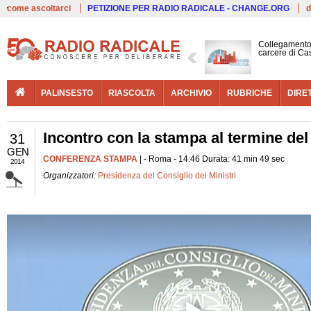
Live
come ascoltarci
PETIZIONE PER RADIO RADICALE - CHANGE.ORG
d
Collegamento 
carcere di Ca
PALINSESTO
RIASCOLTA
ARCHIVIO
RUBRICHE
DIRE
Incontro con la stampa al termine del 
31
GEN
CONFERENZA STAMPA
| - Roma - 14:46 Durata: 41 min 49 sec
2014
Organizzatori:
Presidenza del Consiglio dei Ministri