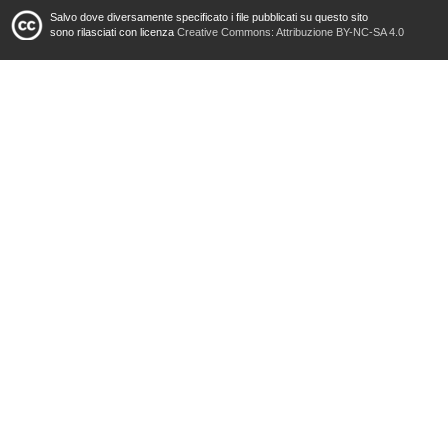
Salvo dove diversamente specificato i file pubblicati su questo sito
sono rilasciati con licenza
Creative Commons: Attribuzione BY-NC-SA 4.0