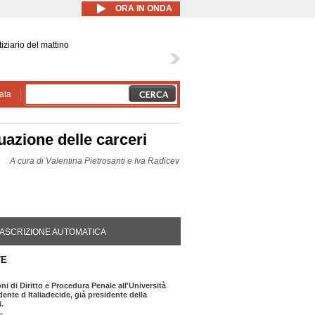
ORA IN ONDA
iziario del mattino
ata
tuazione delle carceri
A cura di
Valentina Pietrosanti e Iva Radicev
DA ATTIVA)
ASCRIZIONE AUTOMATICA
TE
oni di Diritto e Procedura Penale all'Università
ente d Italiadecide, già presidente della
.