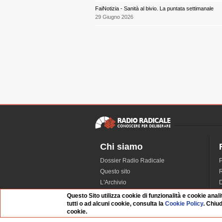
FaiNotizia - Sanità al bivio. La puntata settimanale
29 Giugno 2026
Chi siamo
Dossier Radio Radicale
P
Questo sito
R
L'Archivio
D
Redazione
Questo Sito utilizza cookie di funzionalità e cookie anali
tutti o ad alcuni cookie, consulta la
Cookie Policy
. Chiu
La musica da Requiem
I
cookie.
Infrastruttura informatica
S