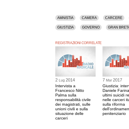
AMNISTIA
CAMERA
CARCERE
GIUSTIZIA
GOVERNO
GRAN BRET
PARLAMENTO
PARTITI
REGIONI
REGISTRAZIONI CORRELATE
2
2014
7
2017
Lug
Mar
Intervista a
Giustizia: inter
Francesco Nitto
Daniele Farina
Palma sulla
ultimi suicidi re
responsabilità civile
nelle carceri it
dei magistrati, sulle
sulla riforma
unioni civili e sulla
dell'ordinamen
situazione delle
penitenziario
carceri