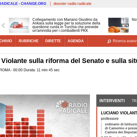
Salta al contenuto principale
 RADICALE - CHANGE.ORG
dossier radio radicale
Collegamento con Mariano Giustino da
Not
Ankara sulla legge per la soluzione della
questione curda in Turchia che prevede
un'amnistia per i combattenti PKK
CHIVIO
RUBRICHE
DIRETTE
AGENDA
Ricerca avanz
 Violante sulla riforma del Senato e sulla si
ROMA - 00:00 Durata: 11 min 45 sec
INTERVENTI
(SCHE
TR
LUCIANO VIOLAN
professore
ordinario di Istituzi
di Camerino e presid
Camera dei Deputati