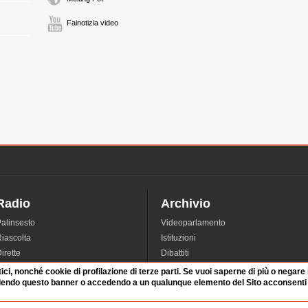
Fainotizia video
Radio
Archivio
alinsesto
Videoparlamento
iascolta
Istituzioni
irette
Dibattiti
Rubriche
Manifestazioni
tici, nonché cookie di profilazione di terze parti. Se vuoi saperne di più o negare
dendo questo banner o accedendo a un qualunque elemento del Sito acconsenti a
nterviste
Radicali
tatistiche audio/video