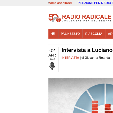
00:00
Live
come ascoltarci
PETIZIONE PER RADIO
PALINSESTO
RIASCOLTA
AR
Intervista a Luciano
02
APR
INTERVISTA
| di Giovanna Reanda - 
2014