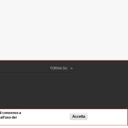
TORNA SU
 il consenso a
Accetta
ll'uso dei