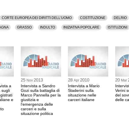
CORTE EUROPEA DEI DIRITTI DELL'UOMO
COSTITUZIONE
DELRIO
AGNA
GRASSO
INDULTO
INIZIATIVA POPOLARE
ISTITUZIONI
RENZI
RIFORME
SENATO
25
2013
28
2010
20
Nov
Apr
Mar
vista a
Intervista a Sandro
Intervista a Mario
Intervis
 sugli
Gozi sulla battaglia di
Staderini sulla
Verini 
gistrati
Marco Pannella per la
situazione nelle
del sov
aliane e
giustizia e
carceri italiane
delle ca
l'emergenza delle
to
carceri e sulla
situazione politica