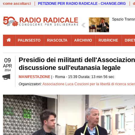
Live
come ascoltarci
PETIZIONE PER RADIO RADICALE - CHANGE.ORG
d
Spazio Trans
PALINSESTO
RIASCOLTA
ARCHIVIO
RUBRICHE
DIRE
Presidio dei militanti dell'Associazio
09
APR
discussione sull'eutanasia legale
2014
MANIFESTAZIONE
| - Roma - 15:39 Durata: 13 min 56 sec
Organizzatori:
Associazione Luca Coscioni per la libertà di ricerca scien