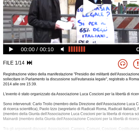
00:00
00:10
FILE 1/14
Registrazione video della manifestazione "Presidio dei militanti dell'Associazio
sollecitare in Parlamento la discussione sull'eutanasia legale", registrato a Roma
2014 alle ore 15:39.
L'evento è stato organizzato da Associazione Luca Coscioni per la libertà di ricerc
Sono intervenuti: Carlo Troilo (membro della Direzione dell'Associazione Luca Co
di ricerca scientifica), Paolo Izzo (segretario di Radicali Roma, Radicali Italiani)
(membro della Giunta dell'Associazione Luca Coscioni per la liberta di
ricerca sci
Mainardi (membro della Giunta dell'Associazione Coscioni per la libertà di ricerca 
Tra gli argomenti discussi: Associazioni, Camera, Comuni, Coscioni, Costituzione, D
Englaro, Eutanasia, Iniziativa Popolare, Iscrizioni, Legge, Magi, Malattia, Napolit
Parlamento, Partiti, Politica, Presidenza Della Repubblica, Ricerca, Roma, Son