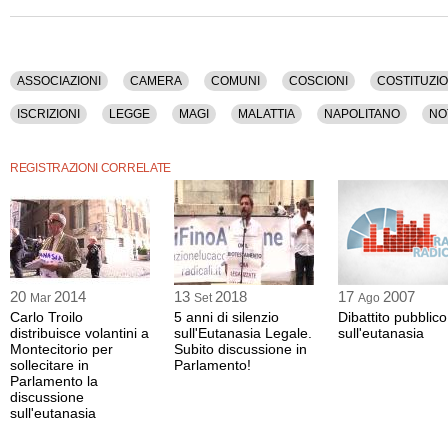
Biologico, Veronesi, Welby.
La registrazione video di questa manifestazione ha una durata di 13 minuti.
Questo contenuto è disponibile anche nella sola versione audio.
ASSOCIAZIONI
CAMERA
COMUNI
COSCIONI
COSTITUZI
ISCRIZIONI
LEGGE
MAGI
MALATTIA
NAPOLITANO
NO
PRESIDENZA DELLA REPUBBLICA
RICERCA
ROMA
SONDAGG
REGISTRAZIONI CORRELATE
20
2014
13
2018
17
2007
Mar
Set
Ago
Carlo Troilo
5 anni di silenzio
Dibattito pubblico
distribuisce volantini a
sull'Eutanasia Legale.
sull'eutanasia
Montecitorio per
Subito discussione in
sollecitare in
Parlamento!
Parlamento la
discussione
sull'eutanasia