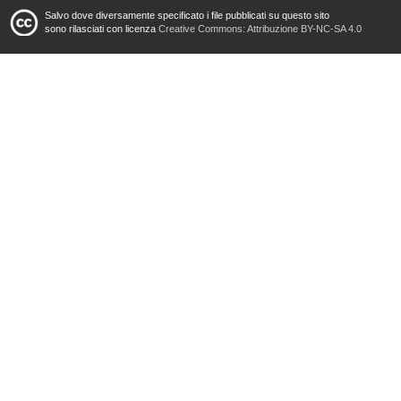
Salvo dove diversamente specificato i file pubblicati su questo sito
sono rilasciati con licenza
Creative Commons: Attribuzione BY-NC-SA 4.0