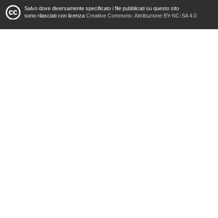
Salvo dove diversamente specificato i file pubblicati su questo sito
sono rilasciati con licenza
Creative Commons: Attribuzione BY-NC-SA 4.0