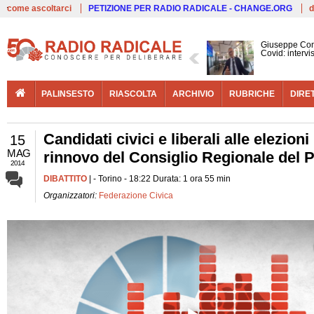
Live
come ascoltarci
PETIZIONE PER RADIO RADICALE - CHANGE.ORG
d
Giuseppe Con
Covid: interv
PALINSESTO
RIASCOLTA
ARCHIVIO
RUBRICHE
DIRE
Candidati civici e liberali alle elezion
15
MAG
rinnovo del Consiglio Regionale del 
2014
DIBATTITO
| - Torino - 18:22 Durata: 1 ora 55 min
Organizzatori:
Federazione Civica