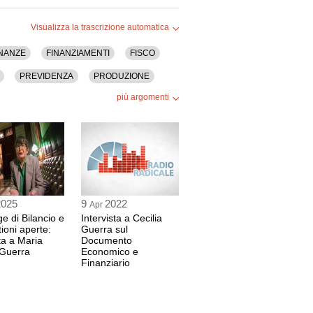
Visualizza la trascrizione automatica
INANZE
FINANZIAMENTI
FISCO
PREVIDENZA
PRODUZIONE
più argomenti
TV
2025
9
2022
Apr
e di Bilancio e
Intervista a Cecilia
tioni aperte:
Guerra sul
sta a Maria
Documento
 Guerra
Economico e
Finanziario