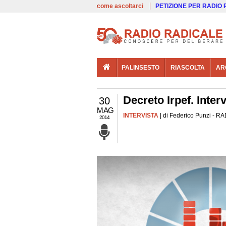
00:00
Live
come ascoltarci
PETIZIONE PER RADIO
PALINSESTO
RIASCOLTA
AR
Decreto Irpef. Inter
30
MAG
INTERVISTA
| di Federico Punzi - RA
2014