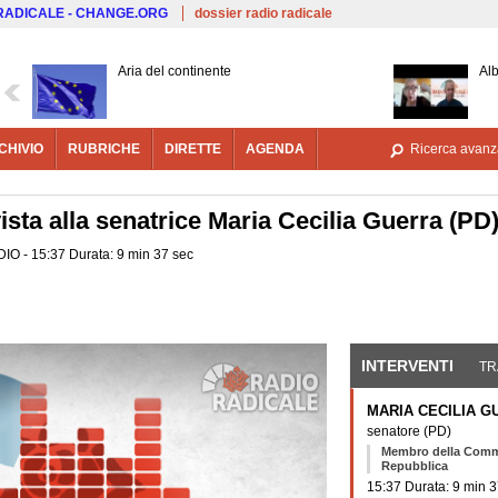
Salta al contenuto principale
 RADICALE - CHANGE.ORG
dossier radio radicale
Aria del continente
Alb
CHIVIO
RUBRICHE
DIRETTE
AGENDA
Ricerca avanz
vista alla senatrice Maria Cecilia Guerra (PD
DIO - 15:37 Durata: 9 min 37 sec
INTERVENTI
(SCHE
TR
MARIA CECILIA G
senatore
(PD)
Membro della Commi
Repubblica
15:37 Durata: 9 min 3