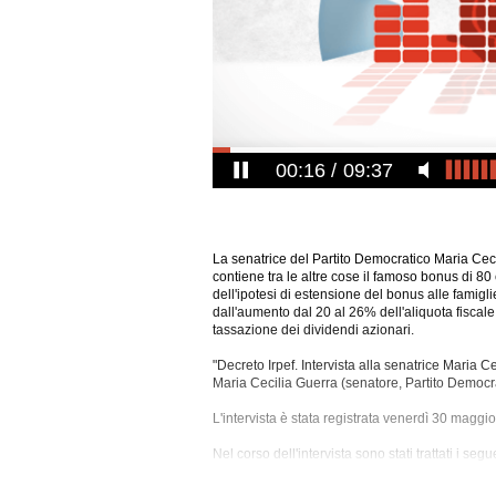
00:17
09:37
La senatrice del Partito Democratico Maria Cecil
contiene tra le altre cose il famoso bonus di 80 
dell'ipotesi di estensione del bonus alle famig
dall'aumento dal 20 al 26% dell'aliquota fiscale 
tassazione dei dividendi azionari.
"Decreto Irpef. Intervista alla senatrice Maria 
Maria Cecilia Guerra (senatore, Partito
Democra
L'intervista è stata registrata venerdì 30 maggi
Nel corso dell'intervista sono stati trattati i s
Famiglia, Finanza, Finanza Pubblica, Finanze, Fi
Legge Di Stabilita', Nuovo Centrodestra, Pensi