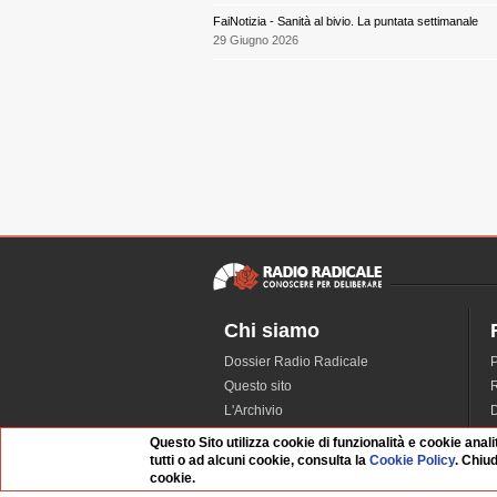
FaiNotizia - Sanità al bivio. La puntata settimanale
29 Giugno 2026
Chi siamo
Dossier Radio Radicale
P
Questo sito
R
L'Archivio
D
Redazione
Questo Sito utilizza cookie di funzionalità e cookie anali
La musica da Requiem
I
tutti o ad alcuni cookie, consulta la
Cookie Policy
. Chiu
cookie.
Infrastruttura informatica
S