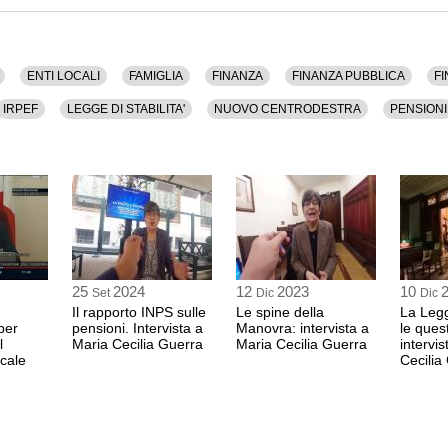
di, Tasse, Televisione.
i.
ENTI LOCALI
FAMIGLIA
FINANZA
FINANZA PUBBLICA
F
IRPEF
LEGGE DI STABILITA'
NUOVO CENTRODESTRA
PENSIONI
RISPARMIO
SPESA PUBBLICA
STATO
STIPENDI
TASSE
25
2024
12
2023
10
Set
Dic
Dic
Il rapporto INPS sulle
Le spine della
La Legg
per
pensioni. Intervista a
Manovra: intervista a
le ques
l
Maria Cecilia Guerra
Maria Cecilia Guerra
intervi
scale
Cecilia