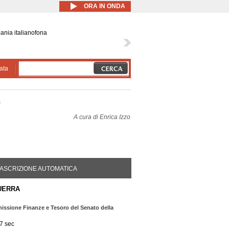
ORA IN ONDA
ania italianofona
ata
)
A cura di
Enrica Izzo
DA ATTIVA)
ASCRIZIONE AUTOMATICA
UERRA
ssione Finanze e Tesoro del Senato della
7 sec