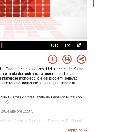
CC
1x
ia Guerra, relatrice del cosiddetto decreto Irpef, che
euro, parla dei nodi ancora aperti, in particolare
lie numerose monoreddito e dei problemi sollevati
sulle rendite finanziarie sui fondi pensione e la
Cecilia Guerra (PD)" realizzata da Federico Punzi con
tico).
o 2014 alle ore 15:37.
eguenti temi: Banche, Dipendenti, Economia, Enti Locali,
nanziamenti, Fisco, Impresa, Investimenti, Irap, Irpef,
oni, Previdenza, Produzione, Rai, Reddito, Regioni,
leggi tutto