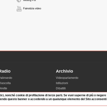
Melting Pot
Fainotizia video
Radio
Archivio
alinsesto
Videoparlamento
iascolta
Istituzioni
irette
Dibattiti
Rubriche
Manifestazioni
tici, nonché cookie di profilazione di terze parti. Se vuoi saperne di più o negare
nterviste
Radicali
dendo questo banner o accedendo a un qualunque elemento del Sito acconsenti a
tatistiche audio/video