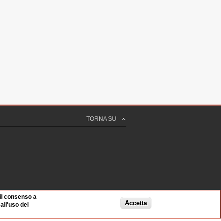
TORNA SU
 il consenso a
Accetta
ll'uso dei