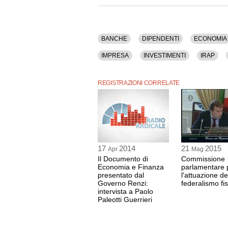
Renzi, Risparmio, Spesa Pubblica, Stato, Stipen
La registrazione audio ha una durata di 9 minut
BANCHE
DIPENDENTI
ECONOMIA
IMPRESA
INVESTIMENTI
IRAP
RAI
REDDITO
REGIONI
RENZI
REGISTRAZIONI CORRELATE
17
2014
21
2015
Apr
Mag
Il Documento di
Commissione
Economia e Finanza
parlamentare 
presentato dal
l'attuazione de
Governo Renzi:
federalismo fi
intervista a Paolo
Paleotti Guerrieri