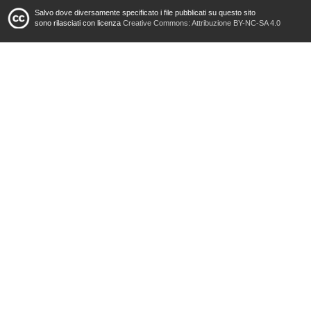
Salvo dove diversamente specificato i file pubblicati su questo sito
sono rilasciati con licenza
Creative Commons: Attribuzione BY-NC-SA 4.0