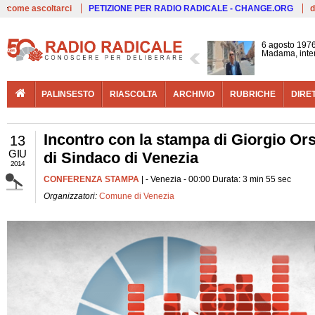
Live
come ascoltarci
PETIZIONE PER RADIO RADICALE - CHANGE.ORG
d
6 agosto 1976
Madama, interv
PALINSESTO
RIASCOLTA
ARCHIVIO
RUBRICHE
DIRE
Incontro con la stampa di Giorgio Ors
13
GIU
di Sindaco di Venezia
2014
CONFERENZA STAMPA
| - Venezia - 00:00 Durata: 3 min 55 sec
Organizzatori:
Comune di Venezia