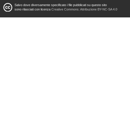
Salvo dove diversamente specificato i file pubblicati su questo sito
sono rilasciati con licenza
Creative Commons: Attribuzione BY-NC-SA 4.0