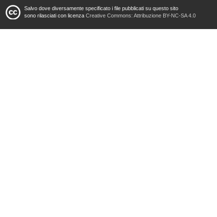
Salvo dove diversamente specificato i file pubblicati su questo sito
sono rilasciati con licenza
Creative Commons: Attribuzione BY-NC-SA 4.0