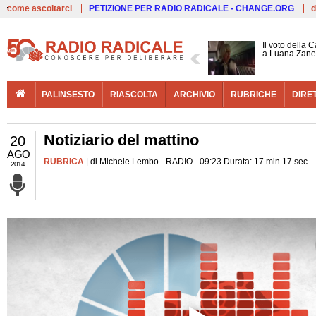
Live
come ascoltarci
PETIZIONE PER RADIO RADICALE - CHANGE.ORG
d
Il voto della 
a Luana Zane
PALINSESTO
RIASCOLTA
ARCHIVIO
RUBRICHE
DIRE
Notiziario del mattino
20
AGO
RUBRICA
| di Michele Lembo - RADIO - 09:23 Durata: 17 min 17 sec
2014