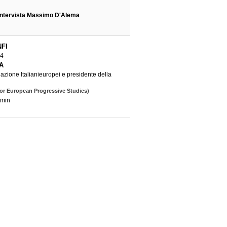
intervista Massimo D'Alema
FI
24
A
azione Italianieuropei e presidente della
or European Progressive Studies)
 min