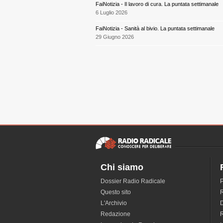
FaiNotizia - Il lavoro di cura. La puntata settimanale
6 Luglio 2026
FaiNotizia - Sanità al bivio. La puntata settimanale
29 Giugno 2026
Chi siamo
Dossier Radio Radicale
P
Questo sito
R
L'Archivio
D
Redazione