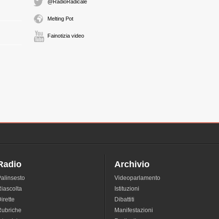
@RadioRadicale
Melting Pot
Fainotizia video
Radio
Archivio
alinsesto
Videoparlamento
iascolta
Istituzioni
irette
Dibattiti
Rubriche
Manifestazioni