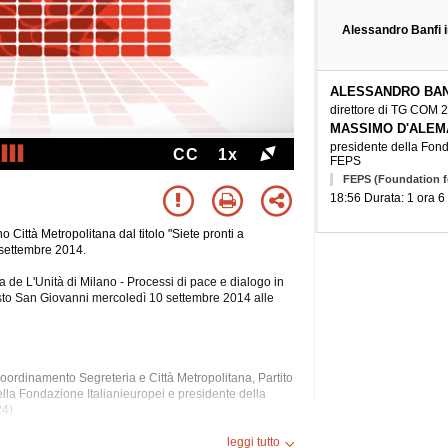
Alessandro Banfi 
ALESSANDRO BAN
direttore di TG COM 
MASSIMO D'ALEM
presidente della Fond
CC
1x
FEPS
FEPS (Foundation f
18:56 Durata: 1 ora 6
 Città Metropolitana dal titolo "Siete pronti a
 settembre 2014.
ta de L'Unità di Milano - Processi di pace e dialogo in
Sesto San Giovanni mercoledì 10 settembre 2014 alle
ordinamento Segreteria e Città Metropolitana, Partito
la Fondazione Italianieuropei e
presidente della
4).
zen, Al Qaida, Antieuropeismo, Arafat, Asilo Politico,
leggi tutto