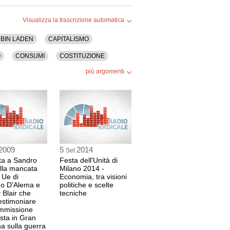
Visualizza la trascrizione automatica
BIN LADEN
CAPITALISMO
O
CONSUMI
COSTITUZIONE
più argomenti
RITTI SOCIALI
NERGIA
ESPORTAZIONE
DELL'UNITA'
FINANZA
AMAS
HEZBOLLAH
SRAELE
ISTITUZIONI
JUNCKER
2009
5
2014
Set
IONALISMO
OLP
OVEST
sta a Sandro
Festa dell'Unità di
lla mancata
Milano 2014 -
ICO
PERES
PIL
 Ue di
Economia, tra visioni
o D'Alema e
politiche e scelte
ZI
RIFUGIATI
RUSSIA
S&D
 Blair che
tecniche
estimoniare
PO
TASSE
ommissione
esta in Gran
a sulla guerra