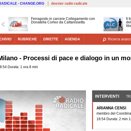
Salta al contenuto principale
 RADICALE - CHANGE.ORG
dossier radio radicale
Ferragosto in carcere Collegamento con
Il 
Donatella Corleo da Caltanissetta
del
lib
CHIVIO
RUBRICHE
DIRETTE
AGENDA
Ricerca avanz
Milano - Processi di pace e dialogo in un mo
8:54 Durata: 1 ora 8 min
INTERVENTI
(SCHE
TR
ARIANNA CENSI
membro del Coordinam
18:54 Durata: 2 min 1