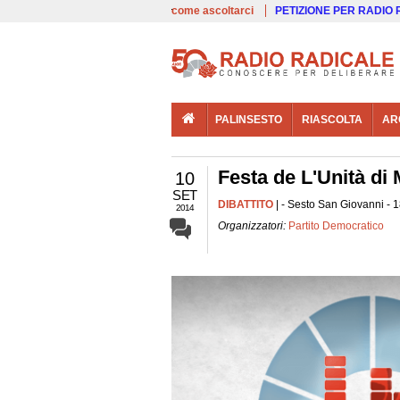
00:00
Live
come ascoltarci
PETIZIONE PER RADIO
PALINSESTO
RIASCOLTA
AR
Festa de L'Unità di 
10
SET
DIBATTITO
| - Sesto San Giovanni - 1
2014
Organizzatori:
Partito Democratico