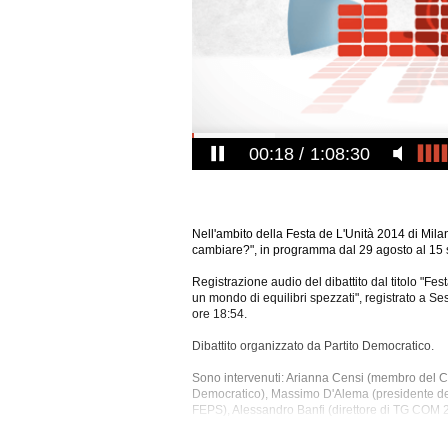
00:19
1:08:30
Nell'ambito della Festa de L'Unità 2014 di Milano
cambiare?", in programma dal 29 agosto al 15
Registrazione audio del dibattito dal titolo "Fes
un mondo di equilibri spezzati", registrato a 
ore 18:54.
Dibattito organizzato da Partito Democratico.
Sono intervenuti: Arianna Censi (membro del Co
Democratico), Massimo D'Alema (presidente del
FEPS), Alessandro Banfi (direttore di TG COM 2
Sono stati discussi i seguenti argomenti: Abu Ma