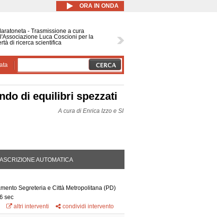
ORA IN ONDA
Maratoneta - Trasmissione a cura
l'Associazione Luca Coscioni per la
ertà di ricerca scientifica
ata
ndo di equilibri spezzati
A cura di
Enrica Izzo e SI
DA ATTIVA)
ASCRIZIONE AUTOMATICA
ento Segreteria e Città Metropolitana
(PD)
6 sec
altri interventi
condividi intervento