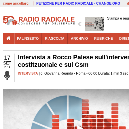
Live
come ascoltarci
PETIZIONE PER RADIO RADICALE - CHANGE.ORG
d
Stampa e reg
PALINSESTO
RIASCOLTA
ARCHIVIO
RUBRICHE
DIRE
Intervista a Rocco Palese sull'interve
17
SET
costitzuonale e sul Csm
2014
INTERVISTA
| di Giovanna Reanda - Roma - 00:00 Durata: 1 min 3 sec