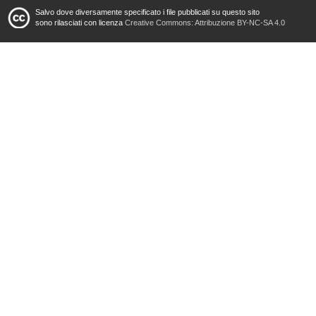
Salvo dove diversamente specificato i file pubblicati su questo sito
sono rilasciati con licenza
Creative Commons: Attribuzione BY-NC-SA 4.0