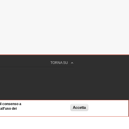
TORNA SU
 il consenso a
Accetta
ll'uso dei