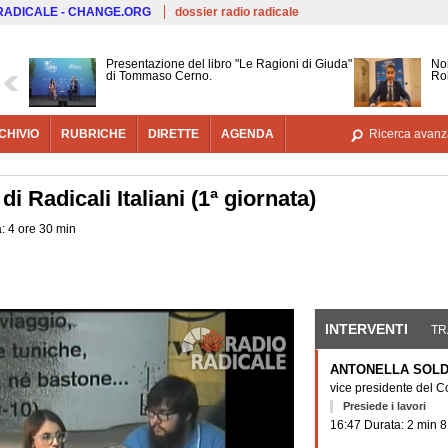
Salta al contenuto principale
 RADICALE - CHANGE.ORG
dossier radio radicale
Presentazione del libro "Le Ragioni di Giuda"
Noi
di Tommaso Cerno.
Ro
CHIVIO
RUBRICHE
DIRETTE
AGENDA
Ricerca avanz
i Radicali Italiani (1ª giornata)
: 4 ore 30 min
INTERVENTI
(SCHE
TR
ANTONELLA SOL
vice presidente del Co
Presiede i lavori
16:47 Durata: 2 min 8