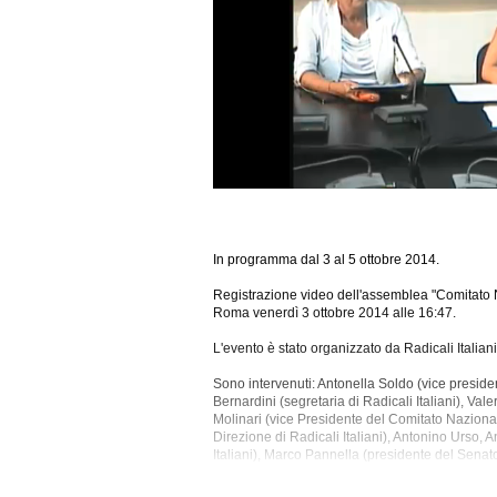
In programma dal 3 al 5 ottobre 2014.
Registrazione video dell'assemblea "Comitato Naz
Roma venerdì 3 ottobre 2014 alle 16:47.
L'evento è stato organizzato da Radicali Italiani
Sono intervenuti: Antonella Soldo (vice presiden
Bernardini (segretaria di Radicali Italiani), Vale
Molinari (vice Presidente del Comitato Nazional
Direzione di Radicali Italiani), Antonino Urso, A
Italiani), Marco Pannella (presidente del Senat
Transpartito, Partito Radicale Nonviolento Tran
(presidente del FUORI!), Michele Governatori 