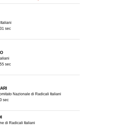
Italiani
 31 sec
CO
taliani
 55 sec
ARI
mitato Nazionale di Radicali Italiani
0 sec
I
e di Radicali Italiani
 15 sec