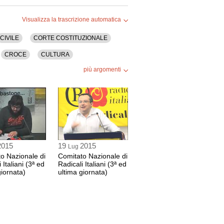
Visualizza la trascrizione automatica
 17 sec
CIVILE
CORTE COSTITUZIONALE
ELLI
CROCE
CULTURA
e di Radicali Italiani
9 sec
più argomenti
OBBEDIENZA CIVILE
ECONOMIA
GIUSTIZIA
GOVERNO
A
ONIO
MESSAGGIO
 del Partito Radicale Nonviolento,
nspartito
(PRNTT)
RLAMENTO
PARTITI
3 sec
POLEMICHE
POLITICA
2015
19
2015
Lug
SCALFARO
SILONE
SOCIETA'
o Nazionale di
Comitato Nazionale di
!
 Italiani (3ª ed
Radicali Italiani (3ª ed
 40 sec
giornata)
ultima giornata)
ATORI
lla Direzione di Radicali Italiani
0 sec