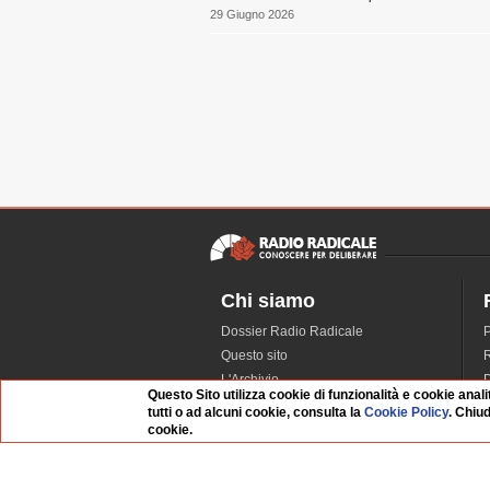
29 Giugno 2026
Chi siamo
Dossier Radio Radicale
P
Questo sito
R
L'Archivio
D
Questo Sito utilizza cookie di funzionalità e cookie anali
Redazione
tutti o ad alcuni cookie, consulta la
Cookie Policy
. Chiu
La musica da Requiem
I
cookie.
Infrastruttura informatica
S
Contattaci