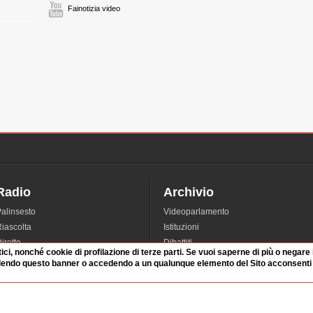
Fainotizia video
Radio
Archivio
alinsesto
Videoparlamento
iascolta
Istituzioni
irette
Dibattiti
tici, nonché cookie di profilazione di terze parti. Se vuoi saperne di più o negare
Rubriche
Manifestazioni
dendo questo banner o accedendo a un qualunque elemento del Sito acconsenti a
nterviste
Radicali
tatistiche audio/video