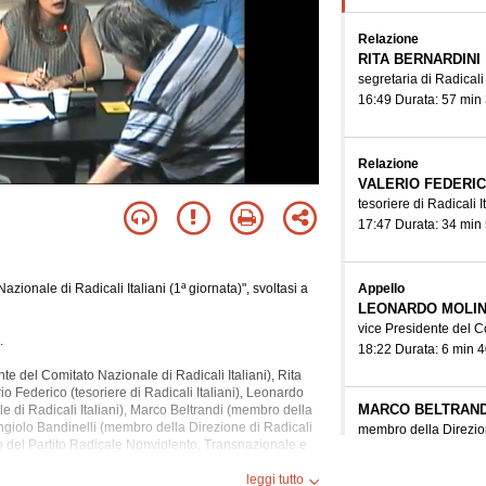
Relazione
RITA BERNARDINI
segretaria di Radicali 
16:49 Durata: 57 min
Relazione
VALERIO FEDERI
tesoriere di Radicali I
17:47 Durata: 34 min
Appello
ionale di Radicali Italiani (1ª giornata)", svoltasi a
LEONARDO MOLIN
vice Presidente del Co
.
18:22 Durata: 6 min 4
te del Comitato Nazionale di Radicali Italiani), Rita
rio Federico (tesoriere di Radicali Italiani), Leonardo
MARCO BELTRAND
e di Radicali Italiani), Marco Beltrandi (membro della
ngiolo
Bandinelli (membro della Direzione di Radicali
membro della Direzion
o del Partito Radicale Nonviolento, Transnazionale e
18:28 Durata: 17 min
snazionale e Transpartito), Nicolino Tosoni
(economista, membro della Direzione di Radicali
leggi tutto