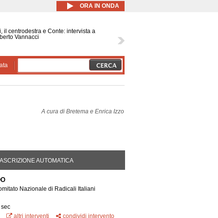
ORA IN ONDA
, il centrodestra e Conte: intervista a
berto Vannacci
ata
A cura di
Bretema e Enrica Izzo
DA ATTIVA)
ASCRIZIONE AUTOMATICA
DO
mitato Nazionale di Radicali Italiani
 sec
altri interventi
condividi intervento