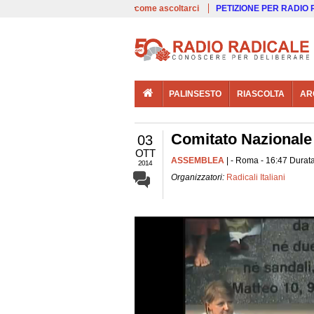
00:00
Live
come ascoltarci
PETIZIONE PER RADIO
PALINSESTO
RIASCOLTA
AR
Comitato Nazionale d
03
OTT
ASSEMBLEA
| - Roma - 16:47 Durata
2014
Organizzatori:
Radicali Italiani