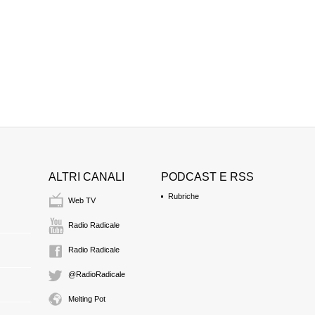
LAURA ARCONTI
presidente di Radicali 
20:47 Durata: 12 min 
ALFREDO PAUCIU
20:59 Durata: 13 min
ILARI VALBONESI
21:13 Durata: 3 min 2
ALTRI CANALI
PODCAST E RSS
ANTONELLA SOL
Rubriche
Web TV
vice presidente del Co
21:16 Durata: 1 min 3
Radio Radicale
Radio Radicale
@RadioRadicale
Melting Pot