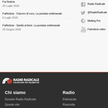
Fai Notizia
Radio Radicale
20 Luglio 2026
@RadioRadicale
FaiNotizia - Il lavoro di cura. La puntata settimanale
6 Luglio 2026
Melting Pot
FaiNotizia - Sanità al bivio. La puntata settimanale
Fainotizia video
29 Giugno 2026
Chi siamo
Radio
Dossier Radio Radicale
Palinsesto
Questo sito
Riascolta