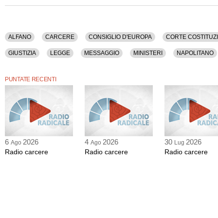
d'Europa.
Domani una delegazione dei Radicali depositerà presso la Corte dei Conti un e
erariale causato dall'inefficenza della giustizia e del carcere.
ALFANO
CARCERE
CONSIGLIO D'EUROPA
CORTE COSTITUZ
GIUSTIZIA
LEGGE
MESSAGGIO
MINISTERI
NAPOLITANO
PRESIDENZA DELLA REPUBBLICA
PROCEDURA
PROPAGANDA
PUNTATE RECENTI
STRASBURGO
TOSCANA
6
2026
4
2026
30
2026
Ago
Ago
Lug
Radio carcere
Radio carcere
Radio carcere