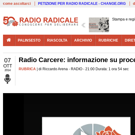
Live
come ascoltarci
PETIZIONE PER RADIO RADICALE - CHANGE.ORG
d
Stampa e reg
PALINSESTO
RIASCOLTA
ARCHIVIO
RUBRICHE
DIRE
Radio Carcere: informazione su proc
07
OTT
RUBRICA
| di Riccardo Arena - RADIO - 21:00 Durata: 1 ora 54 sec
2014