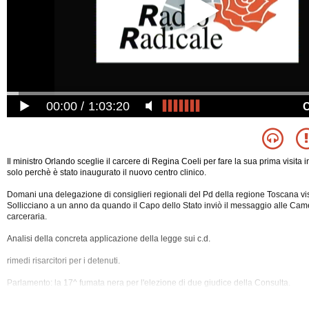
00:00
1:03:20
Il ministro Orlando sceglie il carcere di Regina Coeli per fare la sua prima visita 
solo perchè è stato inaugurato il nuovo centro clinico.
Domani una delegazione di consiglieri regionali del Pd della regione Toscana visi
Sollicciano a un anno da quando il Capo dello Stato inviò il messaggio alle Ca
carceraria.
Analisi della concreta applicazione della legge sui c.d.
rimedi risarcitori per i detenuti.
Parlamento: la 17^ fumata nera per l'elezione di due giudice della Consulta.
La visita che Papa Francesco farà a Strasburgo il 26
novembre al Parlamento eur