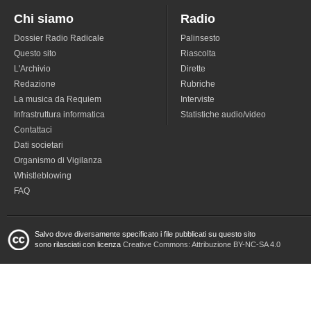
Chi siamo
Radio
Dossier Radio Radicale
Palinsesto
Questo sito
Riascolta
L'Archivio
Dirette
Redazione
Rubriche
La musica da Requiem
Interviste
Infrastruttura informatica
Statistiche audio/video
Contattaci
Dati societari
Organismo di Vigilanza
Whistleblowing
FAQ
Salvo dove diversamente specificato i file pubblicati su questo sito
sono rilasciati con licenza
Creative Commons: Attribuzione BY-NC-SA 4.0