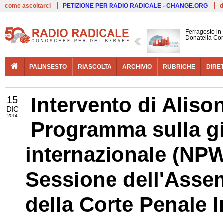
Live
come ascoltarci
PETIZIONE PER RADIO RADICALE - CHANGE.ORG
d
Ferragosto in
Donatella Cor
PALINSESTO
RIASCOLTA
ARCHIVIO
RUBRICHE
DIRE
Intervento di Aliso
15
DIC
2014
Programma sulla gi
internazionale (NPWJ
Sessione dell'Assem
della Corte Penale 