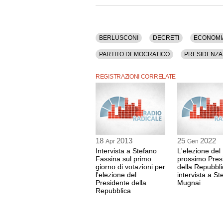
L'intervista è stata registrata mercoledì 7 genn
Nel corso dell'intervista sono stati discussi i s
Evasione Fiscale, Fisco, Forza Italia, Governo,
Repubblica, Renzi, Riforme, Tasse.
BERLUSCONI
DECRETI
ECONOMI
La registrazione audio ha una durata di 2 minut
PARTITO DEMOCRATICO
PRESIDENZA
REGISTRAZIONI CORRELATE
18
2013
25
2022
Apr
Gen
Intervista a Stefano
L'elezione del
Fassina sul primo
prossimo Pres
giorno di votazioni per
della Repubbli
l'elezione del
intervista a St
Presidente della
Mugnai
Repubblica