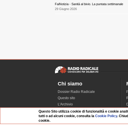
FaiNotizia - Sanità al bivio. La puntata settimanale
29 Giugno 2026
Chi siamo
Dossier Radio Radicale
P
Questo sito
R
L'Archivio
D
Redazione
Questo Sito utilizza cookie di funzionalità e cookie anali
tutti o ad alcuni cookie, consulta la
Cookie Policy
. Chiu
La musica da Requiem
I
cookie.
Infrastruttura informatica
S