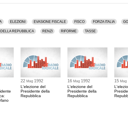
aio 2015 alle ore 23:59.
eguenti temi: Berlusconi, Decreti, Economia, Elezioni,
 Iva, Partito Democratico, Presidenza Della
A
ELEZIONI
EVASIONE FISCALE
FISCO
FORZA ITALIA
G
i.
 DELLA REPUBBLICA
RENZI
RIFORME
TASSE
22
1992
16
1992
15
Mag
Mag
Mag
L'elezione del
L'elezione del
L'elezi
idente
Presidente della
Presidente della
Preside
ca:
Repubblica
Repubblica
Repubb
efano