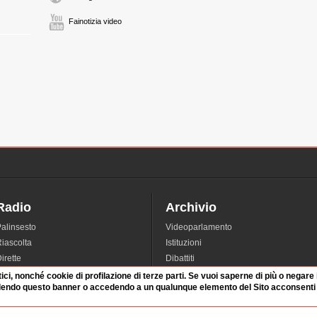
Fainotizia video
Radio
Archivio
alinsesto
Videoparlamento
iascolta
Istituzioni
irette
Dibattiti
Rubriche
Manifestazioni
tici, nonché cookie di profilazione di terze parti. Se vuoi saperne di più o negare
dendo questo banner o accedendo a un qualunque elemento del Sito acconsenti a
nterviste
Radicali
tatistiche audio/video