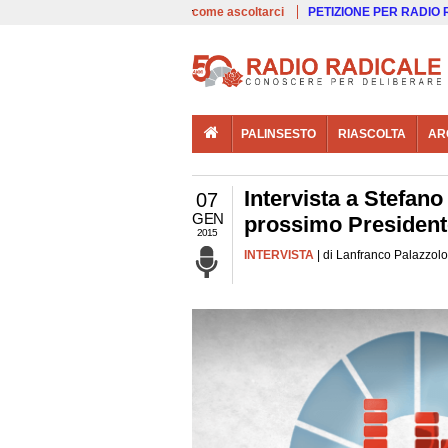
00:00
Live
come ascoltarci
PETIZIONE PER RADIO
PALINSESTO
RIASCOLTA
AR
Intervista a Stefano
07
GEN
prossimo President
2015
INTERVISTA
| di Lanfranco Palazzolo