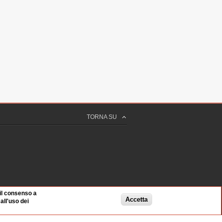
TORNA SU
 il consenso a
Accetta
ll'uso dei