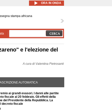
ORA IN ONDA
ssegna stampa africana
ata
zareno" e l'elezione del
A cura di
Valentina Pietrosanti
DA ATTIVA)
ASCRIZIONE AUTOMATICA
premio ai grandi evasori. I danni alle partite
eto fiscale al 20 febbraio. Gli effetti della
ne del Presidente della Repubblica. La
el decreto fiscale
A