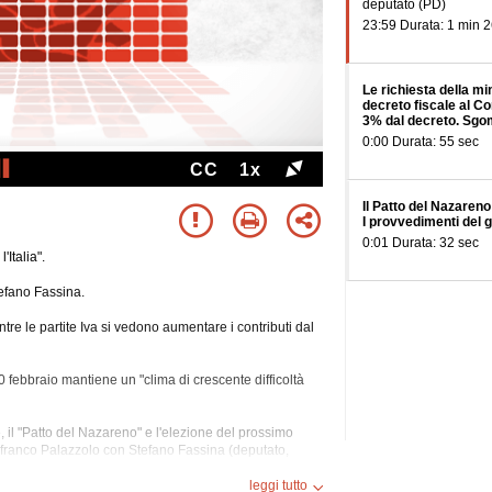
deputato
(PD)
23:59 Durata: 1 min 2
Le richiesta della mi
decreto fiscale al Co
3% dal decreto. Sgo
0:00 Durata: 55 sec
CC
1x
Il Patto del Nazareno
I provvedimenti del 
0:01 Durata: 32 sec
'Italia".
efano Fassina.
tre le partite Iva si vedono aumentare i contributi dal
20 febbraio mantiene un "clima di crescente difficoltà
e, il "Patto del Nazareno" e l'elezione del prossimo
nfranco Palazzolo con Stefano Fassina (deputato,
leggi tutto