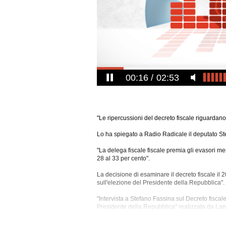
00:17
02:53
"Le ripercussioni del decreto fiscale riguardano l
Lo ha spiegato a Radio Radicale il deputato St
"La delega fiscale fiscale premia gli evasori men
28 al 33 per cento".
La decisione di esaminare il decreto fiscale il 
sull'elezione del Presidente della Repubblica".
"Intervista a Stefano Fassina sul Decreto fiscal
Presidente della Repubblica" realizzata da La
Partito
Democratico).