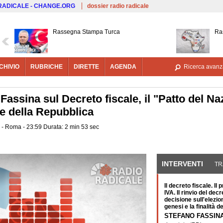
Salta al contenuto principale
 RADICALE - CHANGE.ORG
dossier radio radicale
Rassegna Stampa Turca
Ra
CHIVIO
RUBRICHE
DIRETTE
AGENDA
Ricerca avanz
 Fassina sul Decreto fiscale, il "Patto del Na
e della Repubblica
 - Roma - 23:59 Durata: 2 min 53 sec
INTERVENTI
(SCHE
TR
Il decreto fiscale. Il 
IVA. Il rinvio del decr
decisione sull'elezio
genesi e la finalità d
STEFANO FASSIN