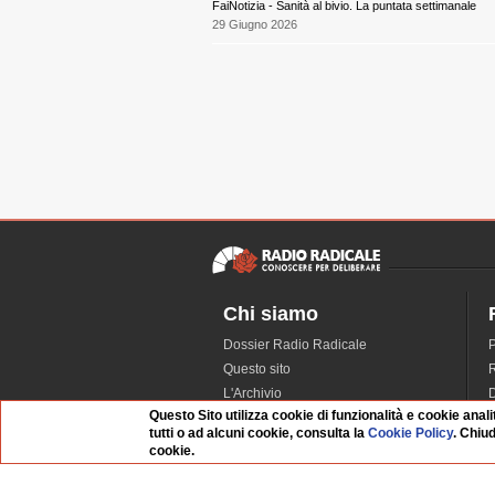
FaiNotizia - Sanità al bivio. La puntata settimanale
29 Giugno 2026
Chi siamo
Dossier Radio Radicale
P
Questo sito
R
L'Archivio
D
Questo Sito utilizza cookie di funzionalità e cookie anali
Redazione
tutti o ad alcuni cookie, consulta la
Cookie Policy
. Chiu
La musica da Requiem
I
cookie.
Infrastruttura informatica
S
Contattaci