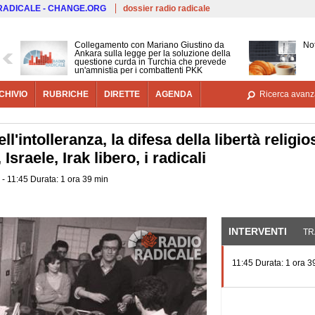
Salta al contenuto principale
 RADICALE - CHANGE.ORG
dossier radio radicale
Collegamento con Mariano Giustino da
Not
Ankara sulla legge per la soluzione della
questione curda in Turchia che prevede
un'amnistia per i combattenti PKK
CHIVIO
RUBRICHE
DIRETTE
AGENDA
Ricerca avanz
ell'intolleranza, la difesa della libertà relig
, Israele, Irak libero, i radicali
 - 11:45 Durata: 1 ora 39 min
INTERVENTI
(SCHE
TR
11:45 Durata: 1 ora 3