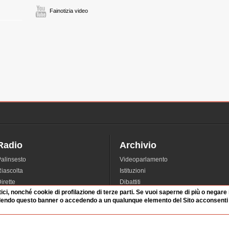
Fainotizia video
Radio
Archivio
alinsesto
Videoparlamento
iascolta
Istituzioni
irette
Dibattiti
tici, nonché cookie di profilazione di terze parti. Se vuoi saperne di più o negare
Rubriche
Manifestazioni
dendo questo banner o accedendo a un qualunque elemento del Sito acconsenti a
nterviste
Radicali
tatistiche audio/video