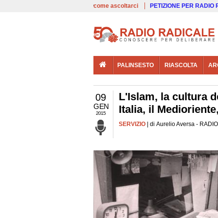
00:00
Live
come ascoltarci
PETIZIONE PER RADIO
PALINSESTO
RIASCOLTA
AR
L'Islam, la cultura d
09
GEN
Italia, il Medioriente
2015
SERVIZIO
| di Aurelio Aversa - RADIO