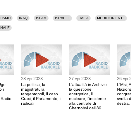
LISMO
IRAQ
ISLAM
ISRAELE
ITALIA
MEDIO ORIENTE
ONALE
28
2023
27
2023
26
Apr
Apr
Apr
Ugo
La politica, la
L'attualità in Archivio:
L'Msi, 
o i
magistratura,
la questione
Nazional
tangentopoli, il caso
energetica, il
congres
i Radio
Craxi, il Parlamento, i
nucleare, l'incidente
svolta d
radicali
alla centrale di
destra,
Chernobyl dell'86