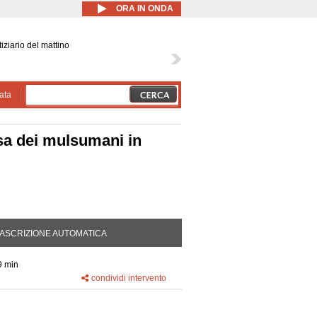
ORA IN ONDA
iziario del mattino
ata
iosa dei mulsumani in
DA ATTIVA)
ASCRIZIONE AUTOMATICA
9 min
condividi intervento