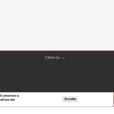
TORNA SU
 il consenso a
Accetta
ll'uso dei