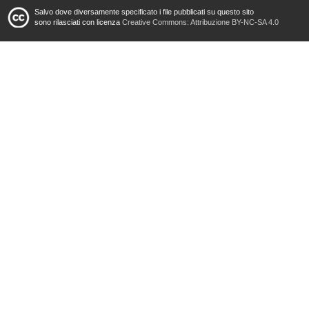
Salvo dove diversamente specificato i file pubblicati su questo sito
sono rilasciati con licenza
Creative Commons: Attribuzione BY-NC-SA 4.0