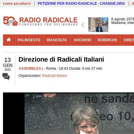
Live
come ascoltarci
PETIZIONE PER RADIO RADICALE - CHANGE.ORG
d
6 agosto 1976
Madama, interv
PALINSESTO
RIASCOLTA
ARCHIVIO
RUBRICHE
DIRE
Direzione di Radicali Italiani
13
GEN
ASSEMBLEA
| - Roma - 18:43 Durata: 4 ore 37 min
2015
Organizzatori:
Radicali Italiani