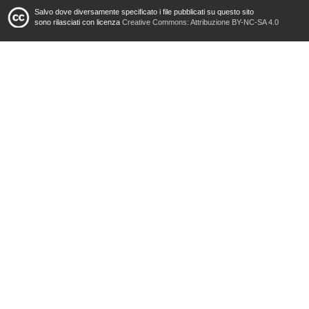
Salvo dove diversamente specificato i file pubblicati su questo sito
sono rilasciati con licenza
Creative Commons: Attribuzione BY-NC-SA 4.0