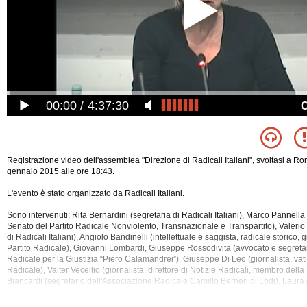
00:00
4:37:30
Registrazione video dell'assemblea "Direzione di Radicali Italiani", svoltasi a R
gennaio 2015 alle ore 18:43.
L'evento è stato organizzato da Radicali Italiani.
Sono intervenuti: Rita Bernardini (segretaria di Radicali Italiani), Marco Pannella
Senato del Partito Radicale Nonviolento, Transnazionale e Transpartito), Valerio
di Radicali Italiani), Angiolo Bandinelli (intellettuale e saggista, radicale storico, 
Partito Radicale), Giovanni Lombardi, Giuseppe Rossodivita (avvocato e segreta
Radicale per la
Giustizia “Piero Calamandrei”), Giuseppe Di Leo (giornalista, vat
Radicale), Valter Vecellio (giornalista, direttore di Notizie Radicali, membro dell
Biancardi (segretario dell'Associazione Radicale Camillo Berneri di Lodi), Laur
della Direzione di Radicali Italiani), Deborah Cianfanelli (avvocato, componente 
Nazionale di Radicali Italiani), Piero Bonano (revisore dei conti di Radicali Itali