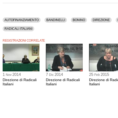
La registrazione video dell'assemblea ha una durata di 4 ore e 37 minuti.
Tra gli argomenti discussi: Autofinanziamento, Bandinelli, Bonino, Direzione, Iscr
Partito Radicale Nonviolento, Politica, Radicali Italiani.
AUTOFINANZIAMENTO
BANDINELLI
BONINO
DIREZIONE
Questo contenuto è disponibile anche nella sola versione audio.
RADICALI ITALIANI
REGISTRAZIONI CORRELATE
1
2014
7
2014
25
2015
Nov
Dic
Feb
Direzione di Radicali
Direzione di Radicali
Direzione di Radi
Italiani
Italiani
Italiani