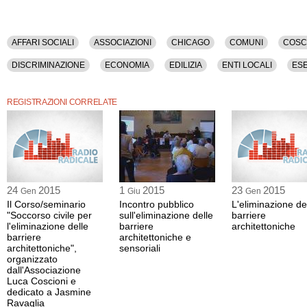
AFFARI SOCIALI
ASSOCIAZIONI
CHICAGO
COMUNI
COSC
DISCRIMINAZIONE
ECONOMIA
EDILIZIA
ENTI LOCALI
ESE
FONDAZIONI
FORMAZIONE
GIORNALI
GIUSTIZIA
INFORM
REGISTRAZIONI CORRELATE
LOMBARDIA
MILANO
NONPROFIT
OBAMA
POLITICA
SALUTE
SCUOLA
SOCIETA'
SONDAGGI
STATO
STRA
VOLONTARIATO
WELFARE
24
2015
1
2015
23
2015
Gen
Giu
Gen
Il Corso/seminario
Incontro pubblico
L'eliminazione de
"Soccorso civile per
sull'eliminazione delle
barriere
l'eliminazione delle
barriere
architettoniche
barriere
architettoniche e
architettoniche",
sensoriali
organizzato
dall'Associazione
Luca Coscioni e
dedicato a Jasmine
Ravaglia