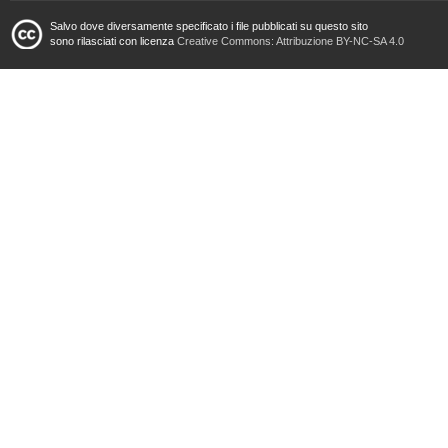
Salvo dove diversamente specificato i file pubblicati su questo sito
sono rilasciati con licenza
Creative Commons: Attribuzione BY-NC-SA 4.0