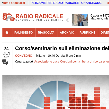
Live
come ascoltarci
PETIZIONE PER RADIO RADICALE - CHANGE.ORG
d
6 agosto 1976
Madama, interv
PALINSESTO
RIASCOLTA
ARCHIVIO
RUBRICHE
DIRE
Corso/seminario sull'eliminazione del
24
GEN
CONVEGNO
| - Milano - 10:40 Durata: 5 ore 9 min
2015
Organizzatori:
Associazione Luca Coscioni per la libertà di ricerca scien