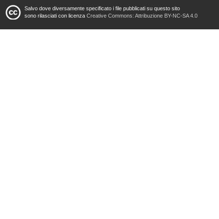
Salvo dove diversamente specificato i file pubblicati su questo sito
sono rilasciati con licenza
Creative Commons: Attribuzione BY-NC-SA 4.0