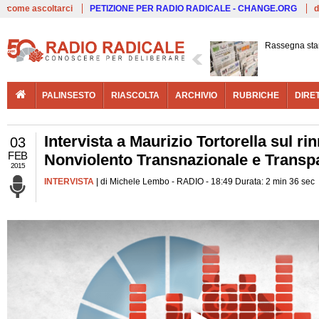
Live
come ascoltarci
PETIZIONE PER RADIO RADICALE - CHANGE.ORG
d
Rassegna st
PALINSESTO
RIASCOLTA
ARCHIVIO
RUBRICHE
DIRE
Intervista a Maurizio Tortorella sul ri
03
FEB
Nonviolento Transnazionale e Transpa
2015
INTERVISTA
| di Michele Lembo - RADIO - 18:49 Durata: 2 min 36 sec