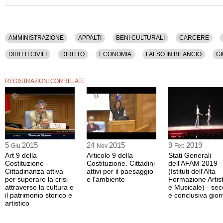
Istruzione Superiore Paolo Frisi di Milano), Paolo Parisi (direttore della Second
di Milano Bollate).
Tra gli argomenti discussi: Amministrazione, Appalti, Beni Culturali, Carcere, Cor
Costituzione, Criminalita', Crisi, Cultura, Diritti Civili, Diritto, Economia, Falso In B
AMMINISTRAZIONE
APPALTI
BENI CULTURALI
CARCERE
Impresa, Informazione, Istruzione, Lavori Pubblici, Legge, Mafia, Magistratura, Mi
Politica, Privato, Scandali, Scuola, Societa', Stato, Studenti.
DIRITTI CIVILI
DIRITTO
ECONOMIA
FALSO IN BILANCIO
GI
La registrazione audio di questo dibatto ha una durata di 2 ore e 15 minuti.
LEGGE
MAFIA
MAGISTRATURA
MINISTERI
PARLAMENTO
REGISTRAZIONI CORRELATE
STUDENTI
5
2015
24
2015
9
2019
Giu
Nov
Feb
Art 9 della
Articolo 9 della
Stati Generali
Costituzione -
Costituzione. Cittadini
dell'AFAM 2019
Cittadinanza attiva
attivi per il paesaggio
(Istituti dell'Alta
per superare la crisi
e l'ambiente
Formazione Artist
attraverso la cultura e
e Musicale) - se
il patrimonio storico e
e conclusiva gior
artistico