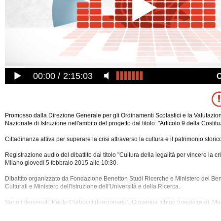
00:00
2:15:03
Promosso dalla Direzione Generale per gli Ordinamenti Scolastici e la Valutazio
Nazionale di Istruzione nell'ambito del progetto dal titolo: "Articolo 9 della Costit
Cittadinanza attiva per superare la crisi attraverso la cultura e il patrimonio storico
Registrazione audio del dibattito dal titolo "Cultura della legalità per vincere la cri
Milano giovedì 5 febbraio 2015 alle 10:30.
Dibattito organizzato da Fondazione Benetton Studi Ricerche e Ministero dei Beni 
Culturali e Ministero dell'Istruzione dell'Università e della
Ricerca.
Sono intervenuti: Paolo Corbucci (funzionario), Giovanna Ichino (magistrato), Ma
della Fondazione Benetton Studi Ricerche), Raffaele Cantone (presidente dell'A
Anticorruzione), Nicoletta Parisi (professoressa), Luca Azzolini (dirigente scolastico