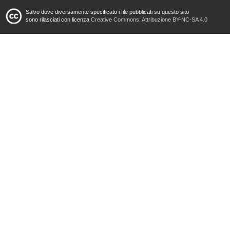
Salvo dove diversamente specificato i file pubblicati su questo sito
sono rilasciati con licenza
Creative Commons: Attribuzione BY-NC-SA 4.0