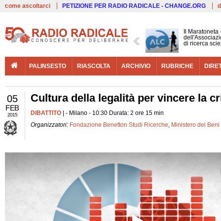
Live
come ascoltarci
PETIZIONE PER RADIO RADICALE - CHANGE.ORG
d
Il Maratoneta
dell'Associazi
di ricerca scie
PALINSESTO
RIASCOLTA
ARCHIVIO
RUBRICHE
DIRE
Cultura della legalità per vincere la cr
05
FEB
DIBATTITO
| - Milano - 10:30 Durata: 2 ore 15 min
2015
Organizzatori:
Fondazione Benetton Studi Ricerche
,
Ministero dei Beni e