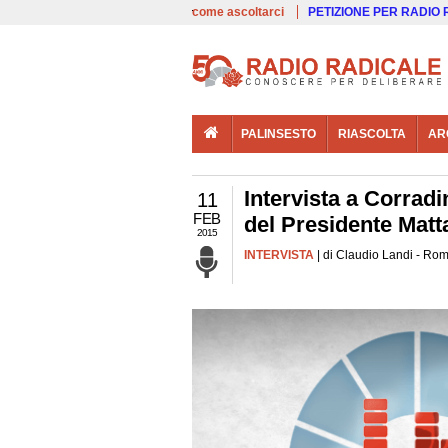
00:00
Live
come ascoltarci
PETIZIONE PER RADIO
PALINSESTO
RIASCOLTA
AR
Intervista a Corradi
11
FEB
del Presidente Matta
2015
INTERVISTA
| di Claudio Landi - Rom