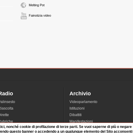
Melting Pot
Fainotizia video
Radio
Archivio
alinsesto
Videoparlamento
iascolta
Istituzioni
irette
Dibattiti
Rubriche
Manifestazioni
tici, nonché cookie di profilazione di terze parti. Se vuoi saperne di più o negare
nterviste
Radicali
dendo questo banner o accedendo a un qualunque elemento del Sito acconsenti a