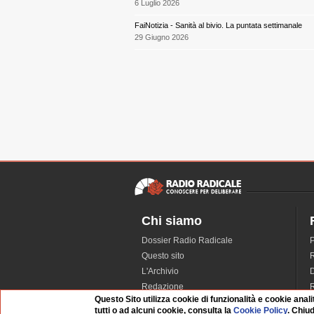
6 Luglio 2026
FaiNotizia - Sanità al bivio. La puntata settimanale
29 Giugno 2026
Chi siamo
Dossier Radio Radicale
P
Questo sito
R
L'Archivio
D
Redazione
Questo Sito utilizza cookie di funzionalità e cookie anali
La musica da Requiem
I
tutti o ad alcuni cookie, consulta la
Cookie Policy
. Chiu