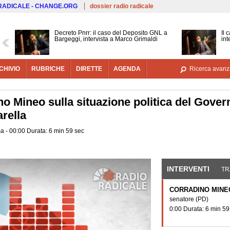
Salta al contenuto principale
 RADICALE - CHANGE.ORG
dossier radio radicale
Decreto Pnrr: il caso del Deposito GNL a
Il 
Bargeggi, intervista a Marco Grimaldi
int
CHIVIO
RUBRICHE
DIRETTE
AGENDA
Ricerca avanz
no Mineo sulla situazione politica del Gover
rella
a - 00:00 Durata: 6 min 59 sec
INTERVENTI
(SCHE
TR
CORRADINO MINE
senatore
(PD)
0:00 Durata: 6 min 59