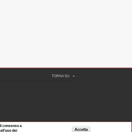
TORNA SU
 il consenso a
Accetta
ll'uso dei