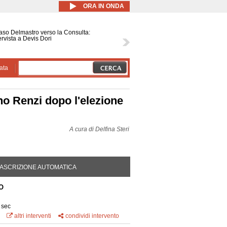
ORA IN ONDA
caso Delmastro verso la Consulta:
ervista a Devis Dori
ata
no Renzi dopo l'elezione
A cura di
Delfina Steri
DA ATTIVA)
ASCRIZIONE AUTOMATICA
O
 sec
altri interventi
condividi intervento