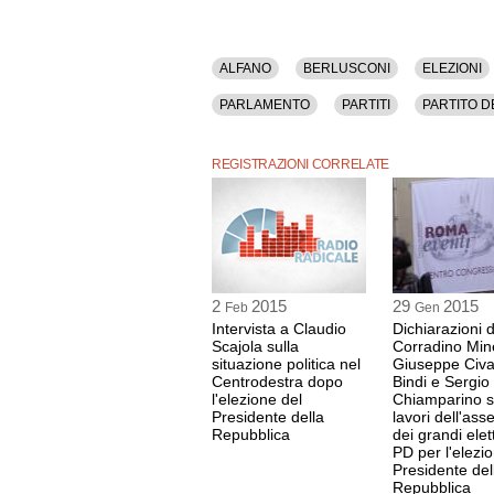
ALFANO
BERLUSCONI
ELEZIONI
PARLAMENTO
PARTITI
PARTITO 
SALVINI
SENATO
REGISTRAZIONI CORRELATE
2
2015
29
2015
Feb
Gen
Intervista a Claudio
Dichiarazioni d
Scajola sulla
Corradino Min
situazione politica nel
Giuseppe Civa
Centrodestra dopo
Bindi e Sergio
l'elezione del
Chiamparino s
Presidente della
lavori dell'as
Repubblica
dei grandi elet
PD per l'elezi
Presidente del
Repubblica