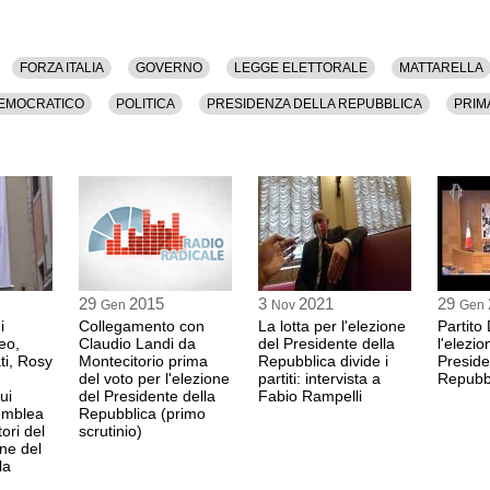
FORZA ITALIA
GOVERNO
LEGGE ELETTORALE
MATTARELLA
DEMOCRATICO
POLITICA
PRESIDENZA DELLA REPUBBLICA
PRIM
29
2015
3
2021
29
Gen
Nov
Gen
i
Collegamento con
La lotta per l'elezione
Partito
eo,
Claudio Landi da
del Presidente della
l'elezio
ti, Rosy
Montecitorio prima
Repubblica divide i
Preside
del voto per l'elezione
partiti: intervista a
Repubb
ui
del Presidente della
Fabio Rampelli
semblea
Repubblica (primo
tori del
scrutinio)
one del
la