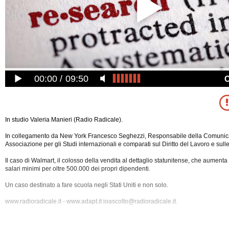
00:00
09:50
In studio Valeria Manieri (Radio Radicale).
In collegamento da New York Francesco Seghezzi, Responsabile della Comuni
Associazione per gli Studi internazionali e comparati sul Diritto del Lavoro e sulle 
Il caso di Walmart, il colosso della vendita al dettaglio statunitense, che aumenta a 
salari minimi per oltre 500.000 dei propri dipendenti.
Un caso destinato a fare scuola negli Stati Uniti e non solo.
www.radioradicale.it - www.adapt.it ioascolto@radioradicale.it.
Puntata di "ADAPT- Gli aumenti salariali di Walmart" di lunedì 9 marzo 2015 ,
cond
Manieri con gli interventi di Francesco Seghezzi (responsabile Comunicazione 