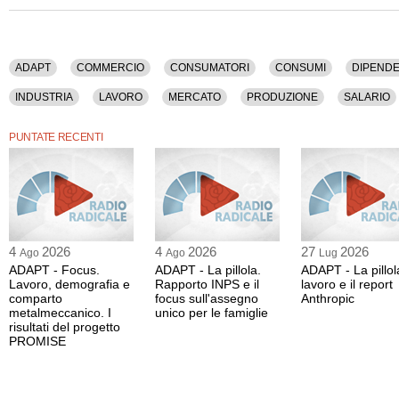
Tra gli argomenti discussi: Adapt, Commercio, Consumatori, Consumi, Dipendenti
Finanza, Imprenditori, Impresa, Industria, Lavoro, Mercato, Produzione, Salario, 
La registrazione audio di questa puntata ha una durata di 9 minuti.
ADAPT
COMMERCIO
CONSUMATORI
CONSUMI
DIPENDE
INDUSTRIA
LAVORO
MERCATO
PRODUZIONE
SALARIO
PUNTATE RECENTI
4
2026
4
2026
27
2026
Ago
Ago
Lug
ADAPT - Focus.
ADAPT - La pillola.
ADAPT - La pillola
Lavoro, demografia e
Rapporto INPS e il
lavoro e il report
comparto
focus sull'assegno
Anthropic
metalmeccanico. I
unico per le famiglie
risultati del progetto
PROMISE