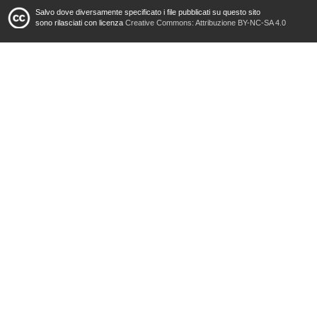
Salvo dove diversamente specificato i file pubblicati su questo sito
sono rilasciati con licenza
Creative Commons: Attribuzione BY-NC-SA 4.0