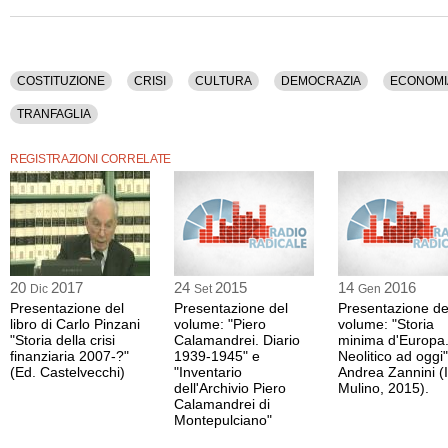
La registrazione audio di questo dibatto ha una durata di 1 ora e 33 minuti.
COSTITUZIONE
CRISI
CULTURA
DEMOCRAZIA
ECONOMI
TRANFAGLIA
REGISTRAZIONI CORRELATE
20
2017
24
2015
14
2016
Dic
Set
Gen
Presentazione del
Presentazione del
Presentazione de
libro di Carlo Pinzani
volume: "Piero
volume: "Storia
"Storia della crisi
Calamandrei. Diario
minima d'Europa.
finanziaria 2007-?"
1939-1945" e
Neolitico ad oggi"
(Ed. Castelvecchi)
"Inventario
Andrea Zannini (I
dell'Archivio Piero
Mulino, 2015).
Calamandrei di
Montepulciano"