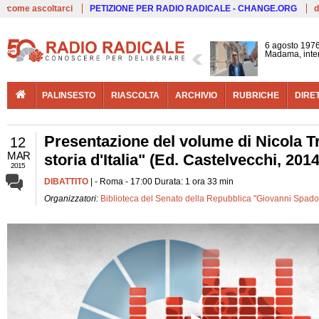
Live
come ascoltarci
PETIZIONE PER RADIO RADICALE - CHANGE.ORG
d
6 agosto 1976
Madama, interv
PALINSESTO
RIASCOLTA
ARCHIVIO
RUBRICHE
DIRE
Presentazione del volume di Nicola Tr
12
MAR
storia d'Italia" (Ed. Castelvecchi, 2014
2015
DIBATTITO
| - Roma - 17:00 Durata: 1 ora 33 min
Organizzatori:
Biblioteca del Senato della Repubblica "Giovanni Spadol