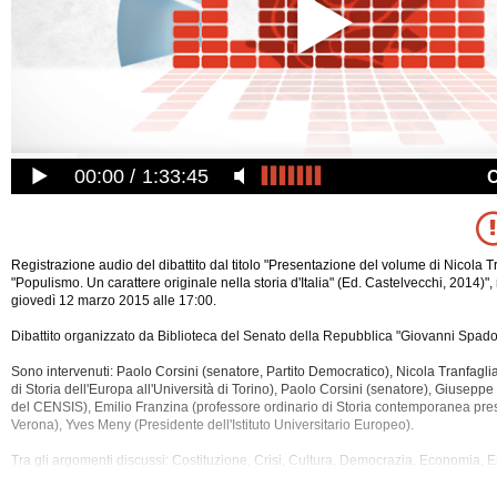
00:00
1:33:45
Registrazione audio del dibattito dal titolo "Presentazione del volume di Nicola T
"Populismo. Un carattere originale nella storia d'Italia" (Ed. Castelvecchi, 2014)"
giovedì 12 marzo 2015 alle 17:00.
Dibattito organizzato da Biblioteca del Senato della Repubblica "Giovanni Spadol
Sono intervenuti: Paolo Corsini (senatore, Partito Democratico), Nicola Tranfagli
di Storia dell'Europa all'Università di Torino), Paolo Corsini (senatore), Giusepp
del CENSIS), Emilio Franzina (professore ordinario di Storia contemporanea
pres
Verona), Yves Meny (Presidente dell'Istituto Universitario Europeo).
Tra gli argomenti discussi: Costituzione, Crisi, Cultura, Democrazia, Economia, E
Movimenti, Partiti, Societa', Storia, Tranfaglia.