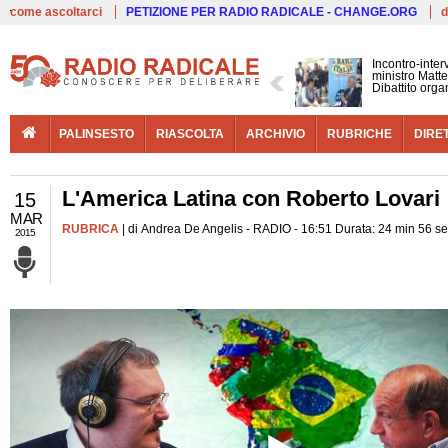
Live
come ascoltarci
PETIZIONE PER RADIO RADICALE - CHANGE.ORG
d
Incontro-inter
ministro Matte
Dibattito organ
PALINSESTO
RIASCOLTA
ARCHIVIO
RUBRICHE
DIRE
L'America Latina con Roberto Lovari
15
MAR
RUBRICA
| di Andrea De Angelis - RADIO - 16:51 Durata: 24 min 56 s
2015