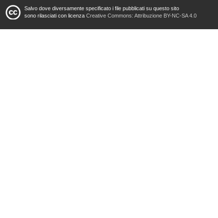
Salvo dove diversamente specificato i file pubblicati su questo sito
sono rilasciati con licenza
Creative Commons: Attribuzione BY-NC-SA 4.0